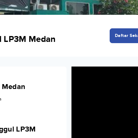
Daftar Sek
ul LP3M Medan
M Medan
a
nggul LP3M