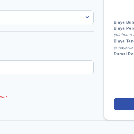
Biaya Bul
Biaya Per
(minimum
Biaya Tan
(dibayarka
Durasi P
ulu.