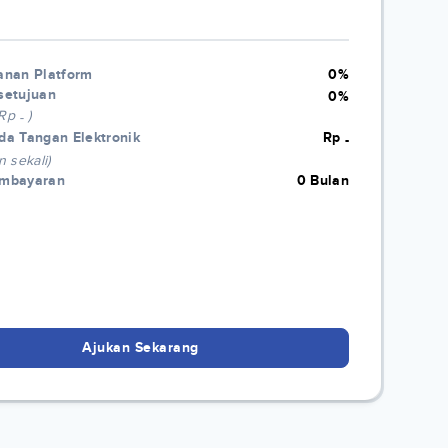
anan Platform
0%
setujuan
0%
 Rp
)
-
da Tangan Elektronik
Rp
-
n sekali)
embayaran
0 Bulan
Ajukan Sekarang