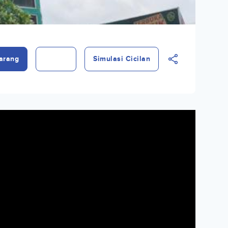
arang
Simulasi Cicilan