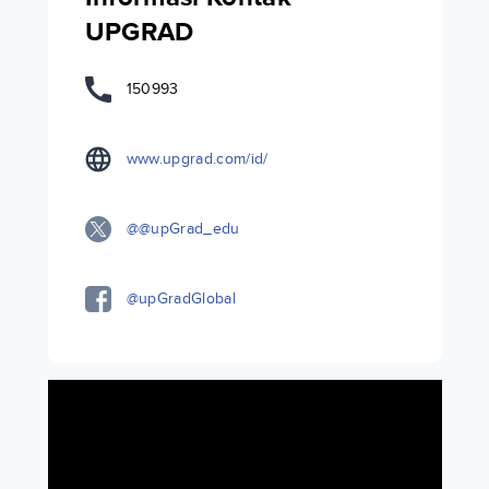
UPGRAD
150993
www.upgrad.com/id/
@@upGrad_edu
@upGradGlobal