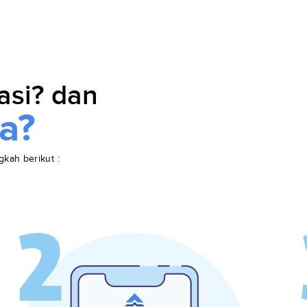
asi? dan
a?
gkah berikut :