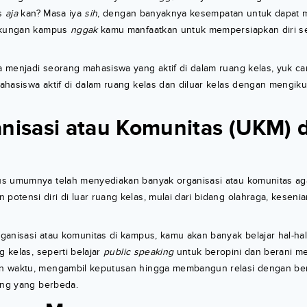
as
aja
kan? Masa iya
sih
, dengan banyaknya kesempatan untuk dapat m
ngkungan kampus
nggak
kamu manfaatkan untuk mempersiapkan diri s
menjadi seorang mahasiswa yang aktif di dalam ruang kelas, yuk cari
hasiswa aktif di dalam ruang kelas dan diluar kelas dengan mengikuti
anisasi atau Komunitas (UKM) d
s umumnya telah menyediakan banyak organisasi atau komunitas a
tensi diri di luar ruang kelas, mulai dari bidang olahraga, keseni
ganisasi atau komunitas di kampus, kamu akan banyak belajar hal-ha
g kelas, seperti belajar
public speaking
untuk beropini dan berani m
 waktu, mengambil keputusan hingga membangun relasi dengan ber
ang yang berbeda.