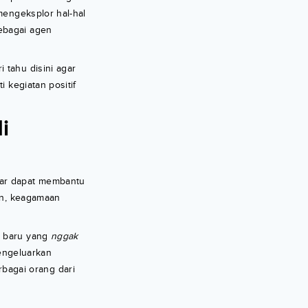
engeksplor hal-hal
ebagai agen
 tahu disini agar
 kegiatan positif
i
gar dapat membantu
an, keagamaan
l baru yang
nggak
engeluarkan
bagai orang dari