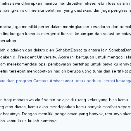
, mahasiswa diharapkan mampu mendapatkan akses lebih luas dalam
mbangkan skill melalui pelatihan yang diadakan, dan juga penghasi
Danacita juga memiliki peran dalam meningkatkan kesadaran dan pe
n lingkungan kampus mengenai literasi keuangan dan solusi pembia
bertahap.
ah diadakan dan diikuti oleh SahabatDanacita antara lain SahabatDa
dakan di President University. Acara ini bertujuan untuk menggali ski
 dalam merekomendasi opsi pembayaran bertahap untuk biaya kuliahny
isi tersebut mendapatkan hadiah berupa uang tunai dan sertifikat pa
hadirkan program Campus Ambassador untuk perkuat literasi keuang
tan bagi mahasiswa aktif selain belajar di ruang kelas yang bisa kamu 
kegiatan diatas, kamu akan mendapatkan kamu banyak manfaat sepert
 sebagainya. Dengan memiliki pengalaman yang banyak, tentunya aka
ah kamu lulus kuliah nantinya.