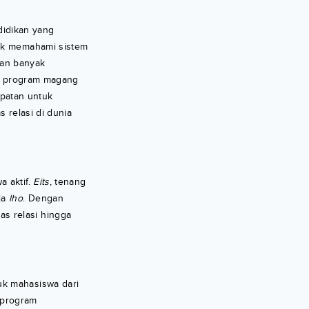
didikan yang
tuk memahami sistem
kan banyak
ri program magang
patan untuk
 relasi di dunia
a aktif.
Eits
, tenang
ja
lho
. Dengan
s relasi hingga
uk mahasiswa dari
 program