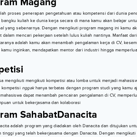
gram Magang
ah proses penerapan pengetahuan atau kompetensi dari dunia pen
i bangku kuliah ke dunia kerja secara di mana kamu akan belajar un
onal yang sebenarnya. Dengan mengikuti program magang ini kamu a
 dalam mencari pekerjaan setelah lulus kuliah nantinya. Manfaat da
taranya adalah kamu akan menambah pengalaman kerja di CV, kesem
g kamu inginkan, mendapatkan mentor dari industri hingga memperluas
petisi
sa mengikuti mengikuti kompetisi atau lomba untuk menjadi mahasisw
 kompetisi
nggak
hanya terbatas dengan program studi yang kamu a
, mahasiswa dapat menambah pencairan pengalaman di CV, memperlua
puan untuk bekerjasama dan kolaborasi
gram SahabatDanacita
cita adalah program yang diadakan oleh Danacita dan ditujukan unt
 tinggi yang telah bekerjasama dengan Danacita. Dengan mengikuti