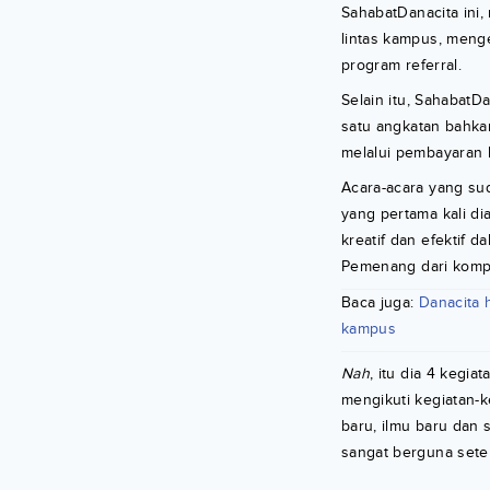
SahabatDanacita ini
lintas kampus, menge
program referral.
Selain itu, Sahabat
satu angkatan bahka
melalui pembayaran 
Acara-acara yang sud
yang pertama kali dia
kreatif dan efektif
Pemenang dari kompet
Baca juga:
Danacita 
kampus
Nah
, itu dia 4 kegia
mengikuti kegiatan-
baru, ilmu baru dan
sangat berguna setel