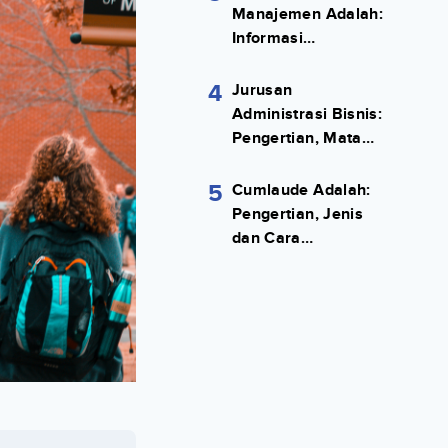
Manajemen Adalah:
Informasi
Terlengkapnya!
4
Jurusan
Administrasi Bisnis:
Pengertian, Mata
Kuliah, Prospek
Kerja Lengkap
5
Cumlaude Adalah:
Pengertian, Jenis
dan Cara
Meraihnya