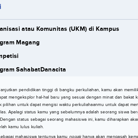
i
ganisasi atau Komunitas (UKM) di Kampus
rogram Magang
mpetisi
ogram SahabatDanacita
anjutkan pendidikan tinggi di bangku perkuliahan, kamu akan memili
pat mengeksplor hal-hal baru yang sesuai dengan minat dan bakat ka
k pilihan untuk dapat mengisi waktu perkuliahaanmu untuk dapat 
elas. Apalagi status kamu yang sebelumnya adalah seorang siswa ber
Dengan status sebagai seorang mahasiswa ini, kamu diharapkan aka
ah kamu lulus kuliah.
sebagai mahasiswa tentunya kamu
nggak
hanya akan mengasah ke