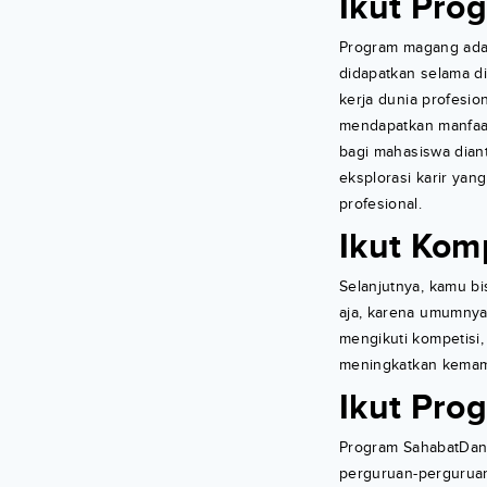
Ikut Pro
Program magang adal
didapatkan selama d
kerja dunia profesi
mendapatkan manfaat
bagi mahasiswa dian
eksplorasi karir yan
profesional.
Ikut Kom
Selanjutnya, kamu bi
aja, karena umumnya
mengikuti kompetisi
meningkatkan kemam
Ikut Pro
Program SahabatDana
perguruan-perguruan