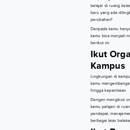
belajar di ruang kel
baru yang ada dili
perubahan?
Daripada kamu hanya 
kamu bisa menjadi ma
berikut ini:
Ikut Org
Kampus
Lingkungan di kampu
kamu mengembangan po
hingga kepanitiaan.
Dengan mengikuti or
kamu pelajari di ruan
pendapat, manajemen
berbagai latar belak