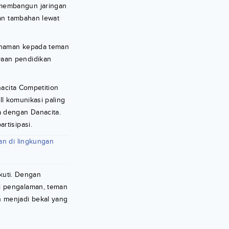
 membangun jaringan
lan tambahan lewat
mahaman kepada teman
yaan pendidikan
nacita Competition
ll komunikasi paling
a dengan Danacita.
rtisipasi.
an di lingkungan
ikuti. Dengan
i pengalaman, teman
n menjadi bekal yang