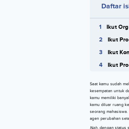
Daftar is
Ikut Or
Ikut P
Ikut Ko
Ikut Pr
Saat kamu sudah mel
kesempatan untuk da
kamu memiliki banya
kamu diluar ruang k
seorang mahasiswa. 
agen perubahan setel
Nah,
dengan status 