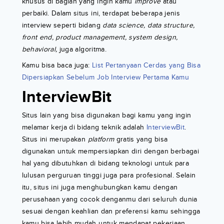
khusus di bagian yang ingin kamu
improve
atau
perbaiki. Dalam situs ini, terdapat beberapa jenis
interview seperti bidang
data science, data structure,
front end, product management, system design,
behavioral,
juga algoritma.
Kamu bisa baca juga:
List Pertanyaan Cerdas yang Bisa
Dipersiapkan Sebelum Job Interview Pertama Kamu
InterviewBit
Situs lain yang bisa digunakan bagi kamu yang ingin
melamar kerja di bidang teknik adalah
InterviewBit
.
Situs ini merupakan
platform
gratis yang bisa
digunakan untuk mempersiapkan diri dengan berbagai
hal yang dibutuhkan di bidang teknologi untuk para
lulusan perguruan tinggi juga para profesional. Selain
itu, situs ini juga menghubungkan kamu dengan
perusahaan yang cocok denganmu dari seluruh dunia
sesuai dengan keahlian dan preferensi kamu sehingga
kamu bisa lebih mudah untuk mendapat pekerjaan