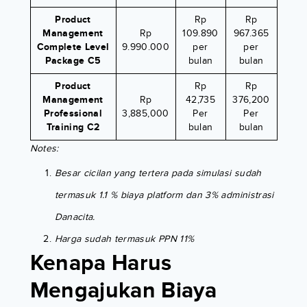
Product
Rp
Rp
Management
Rp
109.890
967.365
Complete Level
9.990.000
per
per
Package C5
bulan
bulan
Product
Rp
Rp
Management
Rp
42,735
376,200
Professional
3,885,000
Per
Per
Training C2
bulan
bulan
Notes:
Besar cicilan yang tertera pada simulasi sudah
termasuk 1.1 % biaya platform dan 3% administrasi
Danacita.
Harga sudah termasuk PPN 11%
Kenapa Harus
Mengajukan Biaya