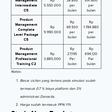
Management
Rp
38.850
991.600
Intermediate
5.550.000
per
per
C5
bulan
bulan
Product
Rp
Rp
Management
Rp
69.930
1.784.880
Complete
9.990.000
per
per
Level Package
bulan
bulan
C5
Product
Rp
Rp
Management
Rp
27,195
694,120
Professional
3,885,000
Per
Per
Training C2
bulan
bulan
Notes:
Besar cicilan yang tertera pada simulasi sudah
termasuk 0.7 % biaya platform dan 3%
administrasi Danacita.
Harga sudah termasuk PPN 11%