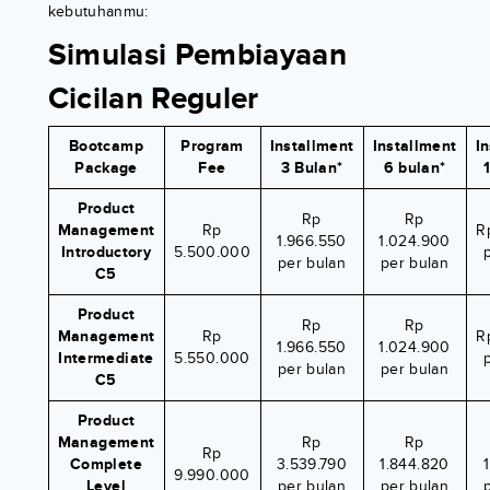
kebutuhanmu:
Simulasi Pembiayaan
Cicilan Reguler
Bootcamp
Program
Installment
Installment
I
Package
Fee
3 Bulan*
6 bulan*
Product
Rp
Rp
Management
Rp
R
1.966.550
1.024.900
Introductory
5.500.000
per bulan
per bulan
C5
Product
Rp
Rp
Management
Rp
R
1.966.550
1.024.900
Intermediate
5.550.000
per bulan
per bulan
C5
Product
Management
Rp
Rp
Rp
Complete
3.539.790
1.844.820
9.990.000
Level
per bulan
per bulan