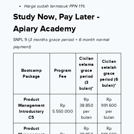
Harga sudah termasuk PPN 11%
Study Now, Pay Later -
Apiary Academy
SNPL 9 (
3 months grace period + 6 month normal
payment)
Cicilan
Cicilan
selama
setelah
Bootcamp
Program
grace
grace
Package
Fee
period
period (6
(3
bulan)*
bulan)*
Product
Rp
Rp
Management
Rp
38.850
991.600
Introductory
5.550.000
per
per
C5
bulan
bulan
Product
Rp
Rp