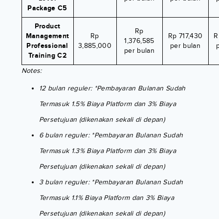
Package C5
Product
Rp
Management
Rp
Rp 717,430
R
1,376,585
Professional
3,885,000
per bulan
per bulan
Training C2
Notes:
12 bulan reguler: *Pembayaran Bulanan Sudah
Termasuk 1.5% Biaya Platform dan 3% Biaya
Persetujuan (dikenakan sekali di depan)
6 bulan reguler: *Pembayaran Bulanan Sudah
Termasuk 1.3% Biaya Platform dan 3% Biaya
Persetujuan (dikenakan sekali di depan)
3 bulan reguler: *Pembayaran Bulanan Sudah
Termasuk 1.1% Biaya Platform dan 3% Biaya
Persetujuan (dikenakan sekali di depan)