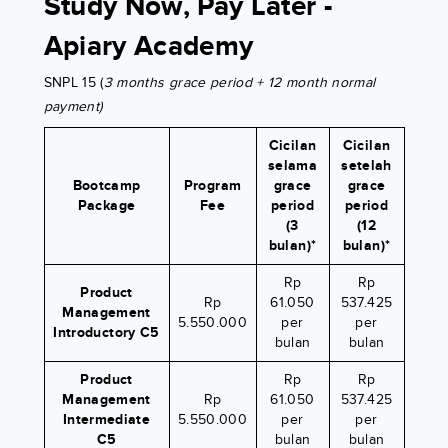
Study Now, Pay Later -
Apiary Academy
SNPL 15 (
3 months grace period + 12 month normal
payment)
Cicilan
Cicilan
selama
setelah
Bootcamp
Program
grace
grace
Package
Fee
period
period
(3
(12
bulan)*
bulan)*
Rp
Rp
Product
Rp
61.050
537.425
Management
5.550.000
per
per
Introductory C5
bulan
bulan
Product
Rp
Rp
Management
Rp
61.050
537.425
Intermediate
5.550.000
per
per
C5
bulan
bulan