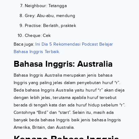
Neighbour: Tetangga
Grey: Abu-abu, mendung
Practise: Berlatih, praktek
Cheque: Cek
Baca juga:
Ini Dia 5 Rekomendasi Podcast Belajar
Bahasa Inggris Terbaik.
Bahasa Inggris: Australia
Bahasa Inggris Australia merupakan jenis bahasa
Inggris yang paling jelas dalam penyebutan huruf “r”.
Beda bahasa Inggris Australia yaitu huruf “r” akan dieja
dengan lebih jelas, terutama apabila huruf tersebut
berada di tengah kata dan ada huruf hidup sebelum “r”.
Contohnya “Bird” dan “start”. Selain itu, masih ada
banyak beda bahasa Inggris baik jenis bahasa Inggris
Amerika, Britain, dan Australia.