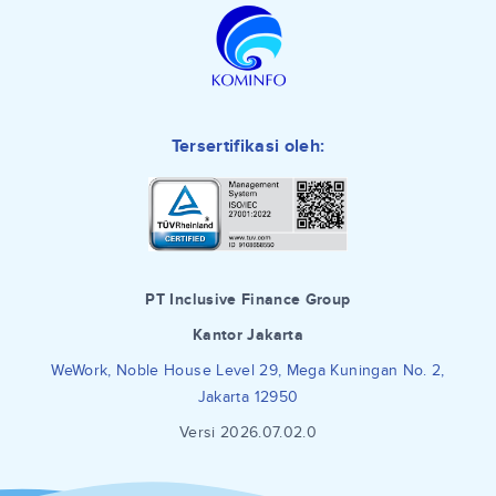
Tersertifikasi oleh:
PT Inclusive Finance Group
Kantor Jakarta
WeWork, Noble House Level 29, Mega Kuningan No. 2,
Jakarta 12950
Versi 2026.07.02.0