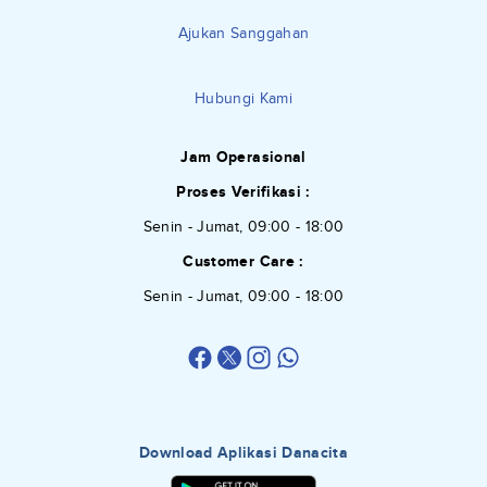
Ajukan Sanggahan
Hubungi Kami
Jam Operasional
Proses Verifikasi :
Senin - Jumat, 09:00 - 18:00
Customer Care :
Senin - Jumat, 09:00 - 18:00
Download Aplikasi Danacita