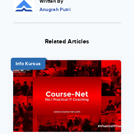
Written By
Anugrah Putri
Related Articles
Info Kursus