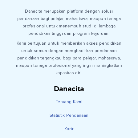
Danacita merupakan platform dengan solusi
pendanaan bagi pelajar, mahasiswa, maupun tenaga
profesional untuk menempuh studi di lembaga
pendidikan tinggi dan program kejuruan.
Kami bertujuan untuk memberikan akses pendidikan
untuk semua dengan menghadirkan pendanaan
pendidikan terjangkau bagi para pelajar, mahasiswa,
maupun tenaga profesional yang ingin meningkatkan
kapasitas diri.
Danacita
Tentang Kami
Statistik Pendanaan
Karir