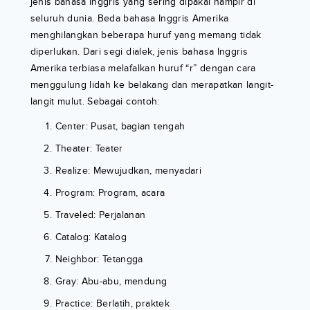
jenis bahasa Inggris yang sering dipakai hampir di
seluruh dunia. Beda bahasa Inggris Amerika
menghilangkan beberapa huruf yang memang tidak
diperlukan. Dari segi dialek, jenis bahasa Inggris
Amerika terbiasa melafalkan huruf “r” dengan cara
menggulung lidah ke belakang dan merapatkan langit-
langit mulut. Sebagai contoh:
Center: Pusat, bagian tengah
Theater: Teater
Realize: Mewujudkan, menyadari
Program: Program, acara
Traveled: Perjalanan
Catalog: Katalog
Neighbor: Tetangga
Gray: Abu-abu, mendung
Practice: Berlatih, praktek