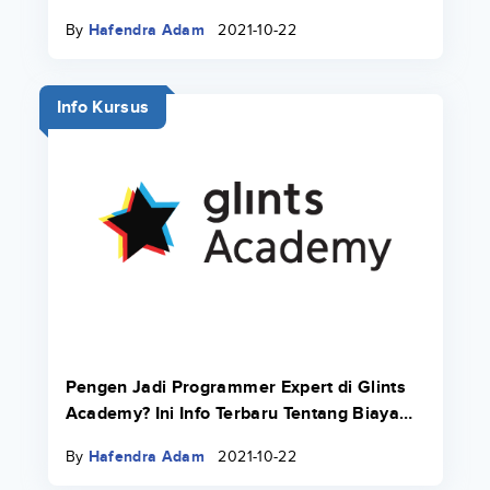
By
Hafendra Adam
2021-10-22
Info Kursus
Pengen Jadi Programmer Expert di Glints
Academy? Ini Info Terbaru Tentang Biaya
Bootcamp 2022.
By
Hafendra Adam
2021-10-22