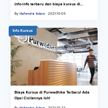
info-info terbaru dan biaya kursus di
Course-Net di sini.
By
Hafendra Adam
2021-10-05
Info Kursus
Biaya Kursus di Purwadhika Terbaru! Ada
Opsi Cicilannya loh!
By
Hafendra Adam
2021-10-22