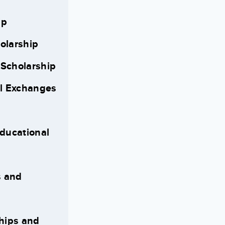
ip
olarship
Scholarship
l Exchanges
ducational
s and
hips and