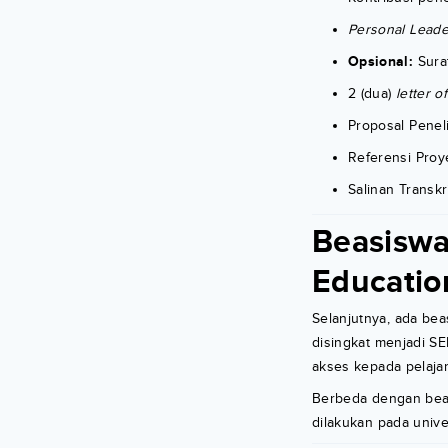
Personal Leade
Opsional:
Sura
2 (dua)
letter o
Proposal Peneli
Referensi Proy
Salinan Transk
Beasiswa
Educatio
Selanjutnya, ada be
disingkat menjadi S
akses kepada pelaja
Berbeda dengan beas
dilakukan pada univ