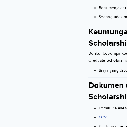
Baru menjalani
Sedang tidak 
Keuntunga
Scholarsh
Berikut beberapa ke
Graduate Scholarshi
Biaya yang dib
Dokumen u
Scholarsh
Formulir Resea
CCV
Kontribusi pene