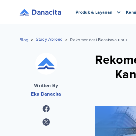
Produk & Layanan
Kemi
Study Abroad
Blog
>
>
Rekomendasi Beasiswa untuk Kuliah di Kanada: Mulai dari S1 hingga S3
Rekome
Kan
Written By
Eka Danacita