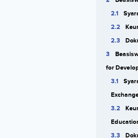
Syar
Keu
Dok
Beasisw
for Develo
Syar
Exchange
Keu
Educatio
Dok