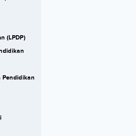
an (LPDP)
ndidikan
 Pendidikan
i