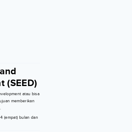
 and
t (SEED)
evelopment atau bisa
rtujuan memberikan
.
4 (empat) bulan dan