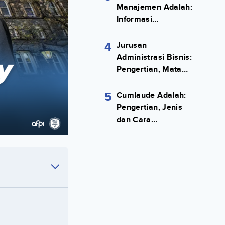
Manajemen Adalah:
Informasi
Terlengkapnya!
4
Jurusan
Administrasi Bisnis:
Pengertian, Mata
Kuliah, Prospek
Kerja Lengkap
5
Cumlaude Adalah:
Pengertian, Jenis
dan Cara
Meraihnya