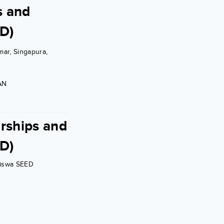
s and
D)
ar, Singapura,
AN
rships and
D)
siswa SEED