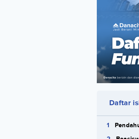
Daftar is
Pendah
Beasisw