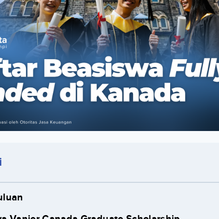
i
uluan
a Vanier Canada Graduate Scholarship