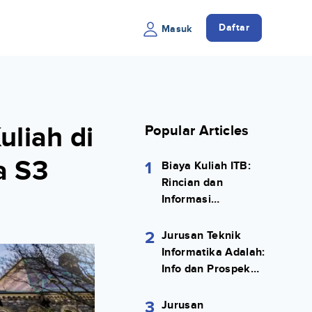
Daftar
Masuk
liah di
Popular Articles
a S3
1
Biaya Kuliah ITB:
Rincian dan
Informasi
Selengkapnya
2
Jurusan Teknik
Informatika Adalah:
Info dan Prospek
Kerjanya Lengkap
3
Jurusan