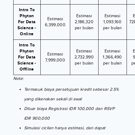
Intro To
Phyton
Estimasi
Estimasi
E
Estimasi
For Data
2,186,320
1,093,160
72
6,399,000
Science -
per bulan
per bulan
Online
Intro To
Phyton
Estimasi
Estimasi
E
Estimasi
For Data
2,732,990
1,366,490
7,999,000
Science -
per bulan
per bulan
p
Offline
Note:
Termasuk biaya persetujuan kredit sebesar 2.5%
yang dikenakan sekali di awal
Diluar biaya Registrasi IDR 100,000 dan RSVP
IDR 900,000
Simulasi cicilan hanya estimasi, dan dapat