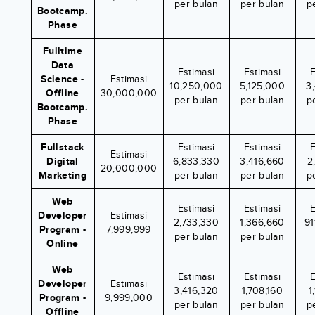
per bulan
per bulan
p
Bootcamp.
Phase
Fulltime
Data
Estimasi
Estimasi
E
Science -
Estimasi
10,250,000
5,125,000
3
Offline
30,000,000
per bulan
per bulan
p
Bootcamp.
Phase
Fullstack
Estimasi
Estimasi
E
Estimasi
Digital
6,833,330
3,416,660
2
20,000,000
Marketing
per bulan
per bulan
p
Web
Estimasi
Estimasi
E
Developer
Estimasi
2,733,330
1,366,660
91
Program -
7,999,999
per bulan
per bulan
Online
Web
Estimasi
Estimasi
E
Developer
Estimasi
3,416,320
1,708,160
1
Program -
9,999,000
per bulan
per bulan
p
Offline