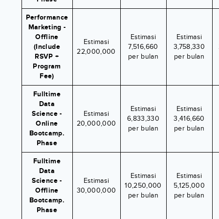
Performance
Marketing -
Offline
Estimasi
Estimasi
Estimasi
(Include
7,516,660
3,758,330
22,000,000
RSVP +
per bulan
per bulan
Program
Fee)
Fulltime
Data
Estimasi
Estimasi
Science -
Estimasi
6,833,330
3,416,660
Online
20,000,000
per bulan
per bulan
Bootcamp.
Phase
Fulltime
Data
Estimasi
Estimasi
Science -
Estimasi
10,250,000
5,125,000
Offline
30,000,000
per bulan
per bulan
Bootcamp.
Phase