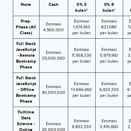
None
Cash
0% 3
0% 6
bulan*
bulan*
Prep.
Estimasi
Estimasi
E
Estimasi
Phase (All
1,674,160
837,080
5
4,900,000
Class)
per bulan
per bulan
p
Full Stack
JavaScript
Estimasi
Estimasi
E
Estimasi
- Remote
11,958,330
5,979,160
3
35,000,000
Bootcamp
per bulan
per bulan
p
Phase
Full Stack
JavaScript
Estimasi
Estimasi
E
Estimasi
- Offline
13,666,660
6,833,330
4
40,000,000
Bootcamp
per bulan
per bulan
p
Phase
Fulltime
Data
Estimasi
Estimasi
E
Science -
Estimasi
6,833,330
3,416,660
2
Online
20,000,000