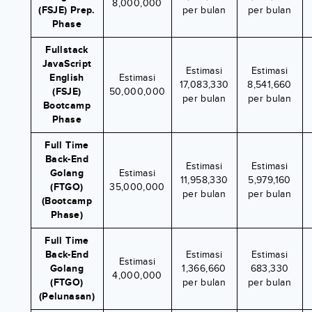
8,000,000
(FSJE) Prep.
per bulan
per bulan
Phase
Fullstack
JavaScript
Estimasi
Estimasi
English
Estimasi
17,083,330
8,541,660
(FSJE)
50,000,000
per bulan
per bulan
Bootcamp
Phase
Full Time
Back-End
Estimasi
Estimasi
Golang
Estimasi
11,958,330
5,979,160
(FTGO)
35,000,000
per bulan
per bulan
(Bootcamp
Phase)
Full Time
Back-End
Estimasi
Estimasi
Estimasi
Golang
1,366,660
683,330
4,000,000
(FTGO)
per bulan
per bulan
(Pelunasan)