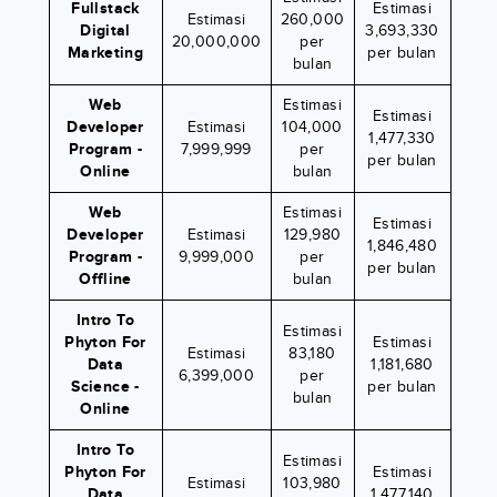
Fullstack
Estimasi
Estimasi
260,000
Digital
3,693,330
20,000,000
per
Marketing
per bulan
bulan
Web
Estimasi
Estimasi
Developer
Estimasi
104,000
1,477,330
Program -
7,999,999
per
per bulan
Online
bulan
Web
Estimasi
Estimasi
Developer
Estimasi
129,980
1,846,480
Program -
9,999,000
per
per bulan
Offline
bulan
Intro To
Estimasi
Phyton For
Estimasi
Estimasi
83,180
Data
1,181,680
6,399,000
per
Science -
per bulan
bulan
Online
Intro To
Estimasi
Phyton For
Estimasi
Estimasi
103,980
Data
1,477,140