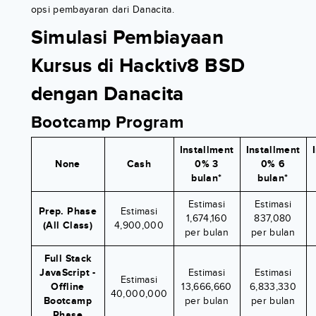
opsi pembayaran dari Danacita.
Simulasi Pembiayaan
Kursus di Hacktiv8 BSD
dengan Danacita
Bootcamp Program
Installment
Installment
None
Cash
0% 3
0% 6
bulan*
bulan*
Estimasi
Estimasi
Prep. Phase
Estimasi
1,674,160
837,080
(All Class)
4,900,000
per bulan
per bulan
Full Stack
JavaScript -
Estimasi
Estimasi
Estimasi
Offline
13,666,660
6,833,330
40,000,000
Bootcamp
per bulan
per bulan
Phase