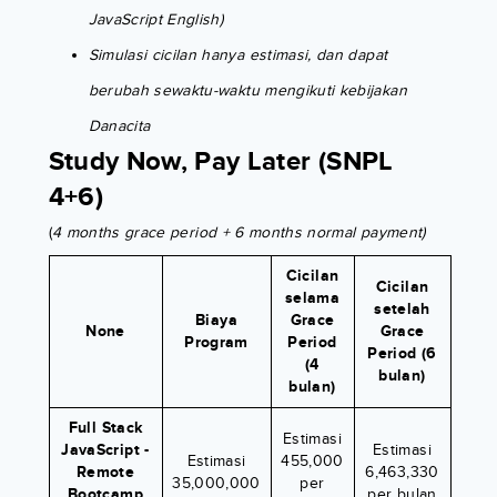
JavaScript English)
Simulasi cicilan hanya estimasi, dan dapat
berubah sewaktu-waktu mengikuti kebijakan
Danacita
Study Now, Pay Later (SNPL
4+6)
(
4 months grace period + 6 months normal payment)
Cicilan
Cicilan
selama
setelah
Biaya
Grace
None
Grace
Program
Period
Period (6
(4
bulan)
bulan)
Full Stack
Estimasi
JavaScript -
Estimasi
Estimasi
455,000
Remote
6,463,330
35,000,000
per
Bootcamp
per bulan