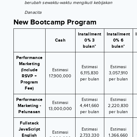
berubah sewaktu-waktu mengikuti kebijakan
Danacita
New Bootcamp Program
Installment
Installment
Cash
0% 3
0% 6
bulan*
bulan*
Performance
Marketing
Estimasi
Estimasi
(Include
Estimasi
6,115,830
3,057,910
RSVP +
17,900,000
per bulan
per bulan
Program
Fee)
Performance
Estimasi
Estimasi
Estimasi
Marketing -
4,441,660
2,220,830
13,000,000
Pelunasan
per bulan
per bulan
Fullstack
JavaScript
Estimasi
Estimasi
Estimasi
English
2,733,330
1,366,660