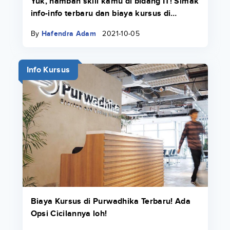
Yuk, nambah skill kamu di bidang IT! Simak
info-info terbaru dan biaya kursus di
Course-Net di sini.
By
Hafendra Adam
2021-10-05
Info Kursus
Biaya Kursus di Purwadhika Terbaru! Ada
Opsi Cicilannya loh!