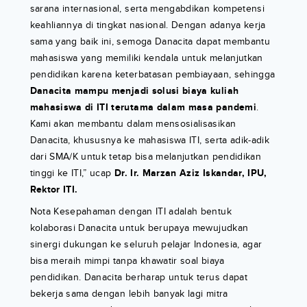
sarana internasional, serta mengabdikan kompetensi
keahliannya di tingkat nasional. Dengan adanya kerja
sama yang baik ini, semoga Danacita dapat membantu
mahasiswa yang memiliki kendala untuk melanjutkan
pendidikan karena keterbatasan pembiayaan, sehingga
Danacita mampu menjadi solusi biaya kuliah
mahasiswa di ITI terutama dalam masa pandemi
.
Kami akan membantu dalam mensosialisasikan
Danacita, khususnya ke mahasiswa ITI, serta adik-adik
dari SMA/K untuk tetap bisa melanjutkan pendidikan
tinggi ke ITI,” ucap
Dr. Ir. Marzan Aziz Iskandar, IPU,
Rektor ITI.
Nota Kesepahaman dengan ITI adalah bentuk
kolaborasi Danacita untuk berupaya mewujudkan
sinergi dukungan ke seluruh pelajar Indonesia, agar
bisa meraih mimpi tanpa khawatir soal biaya
pendidikan. Danacita berharap untuk terus dapat
bekerja sama dengan lebih banyak lagi mitra