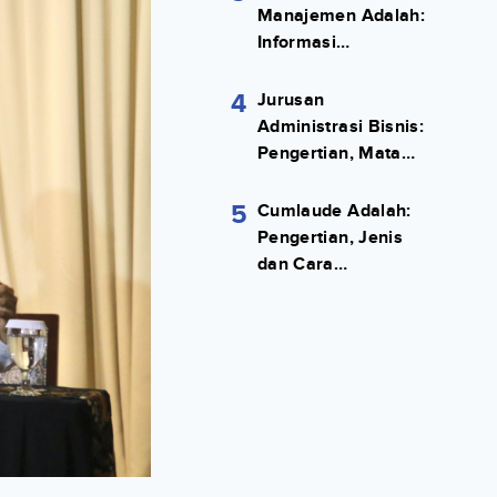
Manajemen Adalah:
Informasi
Terlengkapnya!
4
Jurusan
Administrasi Bisnis:
Pengertian, Mata
Kuliah, Prospek
Kerja Lengkap
5
Cumlaude Adalah:
Pengertian, Jenis
dan Cara
Meraihnya