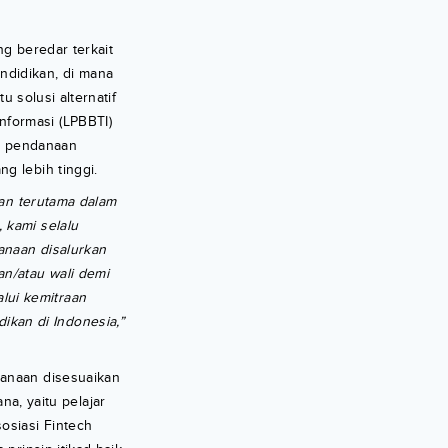
ng beredar terkait
ndidikan, di mana
u solusi alternatif
nformasi (LPBBTI)
an pendanaan
ng lebih tinggi.
kan terutama dalam
 kami selalu
anaan disalurkan
an/atau wali demi
lui kemitraan
kan di Indonesia,”
anaan disesuaikan
, yaitu pelajar
osiasi Fintech