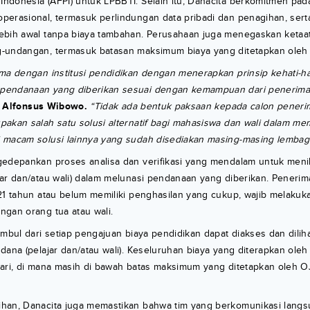
donesia (AFPI) untuk LPBBTI. Selain itu, Danacita berkomitmen pada 
perasional, termasuk perlindungan data pribadi dan penagihan, ser
ebih awal tanpa biaya tambahan. Perusahaan juga menegaskan ketaa
-undangan, termasuk batasan maksimum biaya yang ditetapkan oleh
ma dengan institusi pendidikan dengan menerapkan prinsip kehati-ha
endanaan yang diberikan sesuai dengan kemampuan dari penerima 
t
Alfonsus Wibowo.
“Tidak ada bentuk paksaan kepada calon peneri
akan salah satu solusi alternatif bagi mahasiswa dan wali dalam mem
 macam solusi lainnya yang sudah disediakan masing-masing lembag
gedepankan proses analisa dan verifikasi yang mendalam untuk men
jar dan/atau wali) dalam melunasi pendanaan yang diberikan. Peneri
 21 tahun atau belum memiliki penghasilan yang cukup, wajib melaku
ngan orang tua atau wali.
imbul dari setiap pengajuan biaya pendidikan dapat diakses dan dilih
dana (pelajar dan/atau wali). Keseluruhan biaya yang diterapkan oleh
hari, di mana masih di bawah batas maksimum yang ditetapkan oleh O
han, Danacita juga memastikan bahwa tim yang berkomunikasi lang