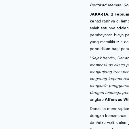
Beritikad Menjadi So
JAKARTA, 2 Februa
kehadirannya di lem
salah satunya adalah 
pembayaran biaya pe
yang memiliki izin 
pendidikan bagi pene
“
Sejak berdiri, Dana
memperluas akses pad
menjunjung transpar
langsung kepada reke
menjamin penggunaan
dengan lembaga pend
ungkap
Alfonsus W
Danacita menerapkan
dengan kemampuan p
dan/atau wali, dalam