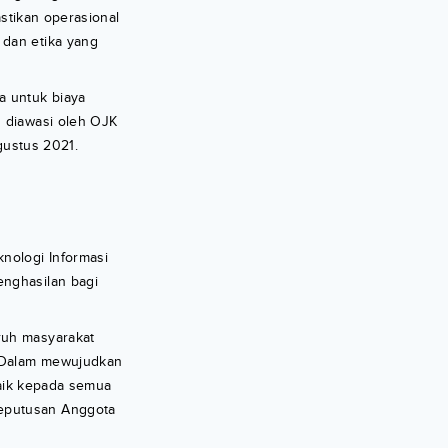
astikan operasional
 dan etika yang
a untuk biaya
n diawasi oleh OJK
gustus 2021.
nologi Informasi
enghasilan bagi
ruh masyarakat
. Dalam mewujudkan
baik kepada semua
Keputusan Anggota