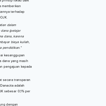
prinsip itikad baik
ta memberikan
tannya terhadap
 OJK.
tian dalam
dana (pelajar
ma dana, karena
bayar biaya kuliah,
a pendidikan.”
ilai kesanggupan
ma dana yang masih
kan pengajuan kepada
at secara transparan
 Danacita adalah
JK sebesar 0,1% per
sung dengan