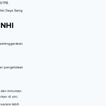
 STPB.
liki Daya Saing
 NHI
selenggarakan.
ari pengelolaan
n dan minuman.
kan di sini.
 secara lebih