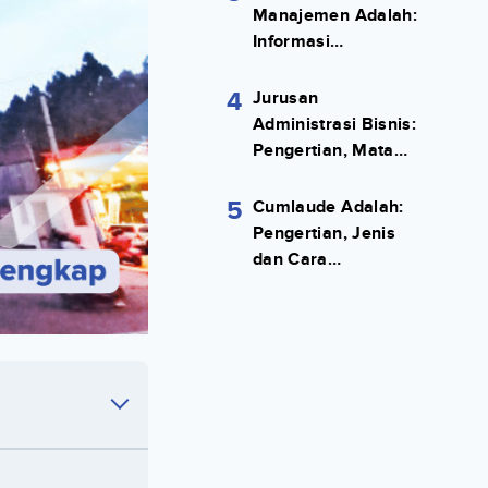
Manajemen Adalah:
Informasi
Terlengkapnya!
4
Jurusan
Administrasi Bisnis:
Pengertian, Mata
Kuliah, Prospek
Kerja Lengkap
5
Cumlaude Adalah:
Pengertian, Jenis
dan Cara
Meraihnya