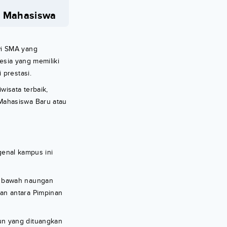
n Mahasiswa
wi SMA yang
esia yang memiliki
 prestasi.
isata terbaik,
Mahasiswa Baru atau
enal kampus ini
i bawah naungan
an antara Pimpinan
un yang dituangkan