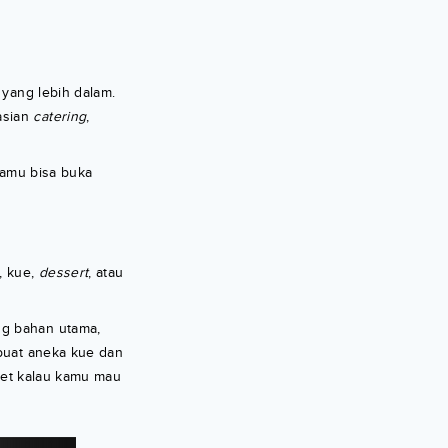
 yang lebih dalam.
asian
catering
,
 kamu bisa buka
, kue,
dessert
, atau
ng bahan utama,
buat aneka kue dan
nget kalau kamu mau