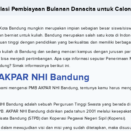
lasi Pembiayaan Bulanan Danacita untuk Calo
i Kota Bandung mungkin merupakan impian sebagian besar siswa/sis
dan berniat untuk kuliah. Bandung merupakan salah satu kota di Indon
uan tinggi dengan pendidikan yang berkualitas dan memiliki berbagai
n kuliah di Bandung dan sedang mencari kampus dengan jurusan pariw
isa menjadi pertimbangan. Apa saja informasi seputar Penerimaan 
ng? Simak informasinya berikut ini.
AKPAR NHI Bandung
ami mengenai PMB AKPAR NHI Bandung, tentunya kamu harus meng
NHI Bandung adalah sebuah Perguruan Tinggi Swasta yang berada d
B. AKPAR NHI Bandung didirikan pada tahun 2001 melalui kesepakat
isata Bandung (STPB) dan Koperasi Pegawai Negeri Sipil (Kopensi).
alam mewujudkan visi dan misi yang sudah ditetapkan, maka disus