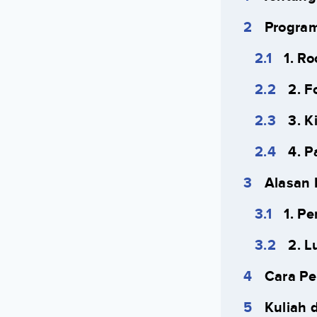
Program
1. R
2. F
3. K
4. P
Alasan
1. P
2. 
Cara P
Kuliah 