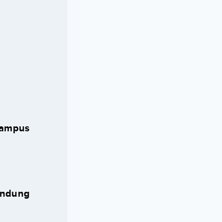
Kampus
andung