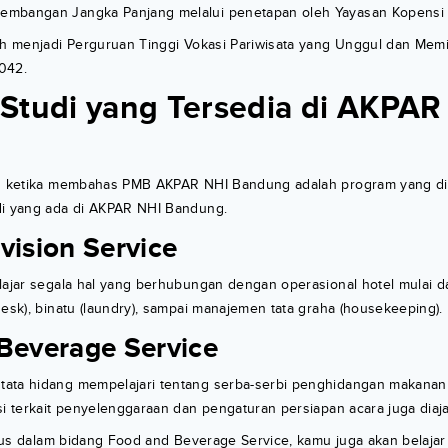
embangan Jangka Panjang melalui penetapan oleh Yayasan Kopensi
ah menjadi Perguruan Tinggi Vokasi Pariwisata yang Unggul dan Memi
042.
Studi yang Tersedia di AKPAR
ng ketika membahas PMB AKPAR NHI Bandung adalah program yang di
di yang ada di AKPAR NHI Bandung.
vision Service
lajar segala hal yang berhubungan dengan operasional hotel mulai d
desk), binatu (laundry), sampai manajemen tata graha (housekeeping).
 Beverage Service
ata hidang mempelajari tentang serba-serbi penghidangan makana
si terkait penyelenggaraan dan pengaturan persiapan acara juga diajar
husus dalam bidang Food and Beverage Service, kamu juga akan belajar