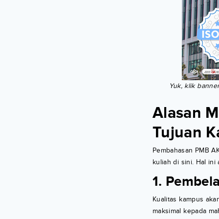
Yuk, klik banne
Alasan M
Tujuan 
Pembahasan PMB AKP
kuliah di sini. Hal 
1. Pembel
Kualitas kampus aka
maksimal kepada mah