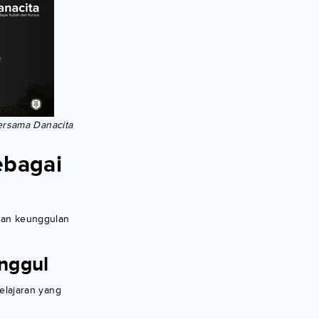
bersama Danacita
ebagai
dan keunggulan
nggul
elajaran yang