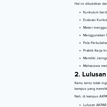
Hal ini dibuktikan 
Kurikulum berd
Evaluasi Kurik
Materi menggu
Menggunakan S
Pola Perkuliaha
Praktik Kerja I
Memiliki Jarin
Mahasiswa memi
2. Lulusa
Kamu tentu tidak ingi
kampus yang memilik
Nah, di kampus AKPA
Lulusan AKPAR 