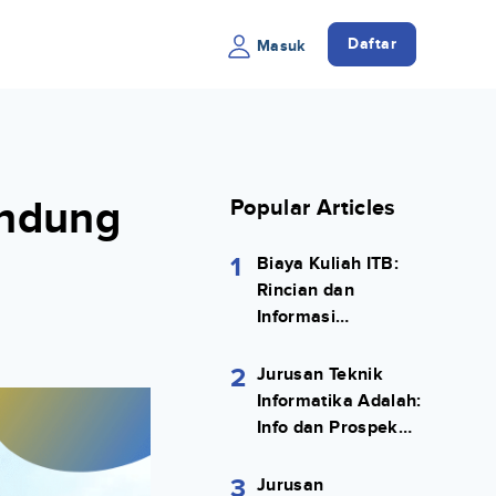
Daftar
Masuk
andung
Popular Articles
1
Biaya Kuliah ITB:
Rincian dan
Informasi
Selengkapnya
2
Jurusan Teknik
Informatika Adalah:
Info dan Prospek
Kerjanya Lengkap
3
Jurusan