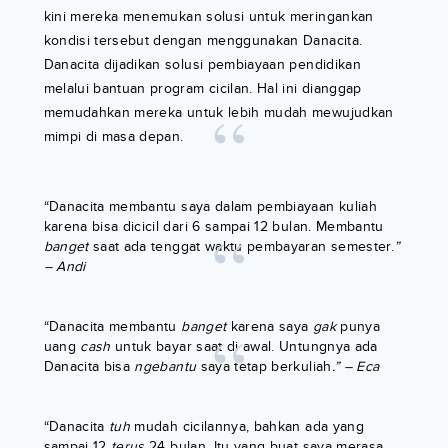
kini mereka menemukan solusi untuk meringankan
kondisi tersebut dengan menggunakan Danacita.
Danacita dijadikan solusi pembiayaan pendidikan
melalui bantuan program cicilan. Hal ini dianggap
memudahkan mereka untuk lebih mudah mewujudkan
mimpi di masa depan.
“Danacita membantu saya dalam pembiayaan kuliah
karena bisa dicicil dari 6 sampai 12 bulan.
Membantu
banget
saat ada tenggat waktu pembayaran semester.
”
– Andi
“Danacita membantu
banget
karena saya
gak
punya
uang
cash
untuk bayar saat di awal. Untungnya ada
Danacita bisa
ngebantu
saya tetap berkuliah
.” – Eca
“Danacita
tuh
mudah cicilannya, bahkan ada yang
sampai 12
terus
24 bulan. Itu yang buat saya merasa