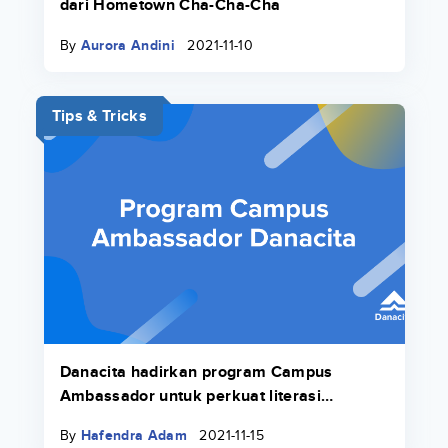
dari Hometown Cha-Cha-Cha
By
Aurora Andini
2021-11-10
Tips & Tricks
Danacita hadirkan program Campus
Ambassador untuk perkuat literasi
keuangan di lingkungan kampus
By
Hafendra Adam
2021-11-15