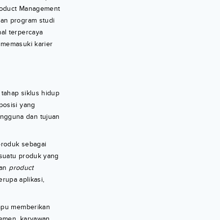
Product Management
kan program studi
al terpercaya
 memasuki karier
tahap siklus hidup
posisi yang
engguna dan tujuan
produk sebagai
 suatu produk yang
gan
product
erupa aplikasi,
ampu memberikan
jemen, karyawan,