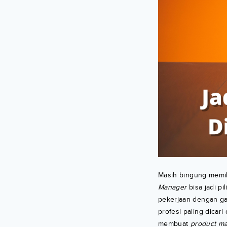
Masih bingung memil
Manager
bisa jadi pi
pekerjaan dengan gaji
profesi paling dicar
membuat
product m