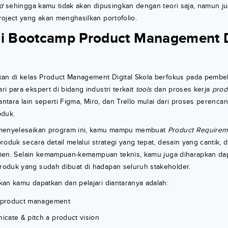
d
sehingga kamu tidak akan dipusingkan dengan teori saja, namun ju
oject yang akan menghasilkan portofolio.
ni Bootcamp Product Management D
an di kelas Product Management Digital Skola berfokus pada pembel
i para ekspert di bidang industri terkait
tools
dan proses kerja
prod
antara lain seperti Figma, Miro, dan Trello mulai dari proses peren
duk.
 menyelesaikan program ini, kamu mampu membuat
Product Requirem
roduk secara detail melalui strategi yang tepat, desain yang cantik, 
fisien. Selain kemampuan-kemampuan teknis, kamu juga diharapkan da
oduk yang sudah dibuat di hadapan seluruh stakeholder.
an kamu dapatkan dan pelajari diantaranya adalah:
o product management
cate & pitch a product vision