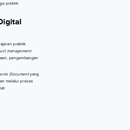
ga praktik
igital
ajaran praktik
uct management
.
canaan, pengembangan
ents
Document
yang
dan melalui proses
pat