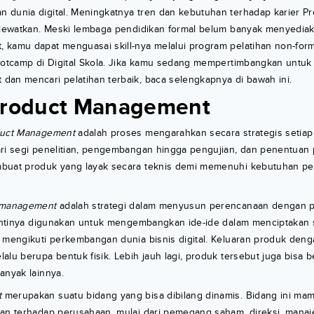
 dunia digital. Meningkatnya tren dan kebutuhan terhadap karier 
u lewatkan. Meski lembaga pendidikan formal belum banyak menyedia
 kamu dapat menguasai skill-nya melalui program pelatihan non-form
Bootcamp di Digital Skola. Jika kamu sedang mempertimbangkan untuk
dan mencari pelatihan terbaik, baca selengkapnya di bawah ini.
Product Management
uct Management
adalah proses mengarahkan secara strategis setiap 
ari segi penelitian, pengembangan hingga pengujian, dan penentuan 
buat produk yang layak secara teknis demi memenuhi kebutuhan p
 management
adalah strategi dalam menyusun perencanaan dengan 
 nantinya digunakan untuk mengembangkan ide-ide dalam menciptakan
g mengikuti perkembangan dunia bisnis digital. Keluaran produk den
lalu berupa bentuk fisik. Lebih jauh lagi, produk tersebut juga bisa b
anyak lainnya.
t
merupakan suatu bidang yang bisa dibilang dinamis. Bidang ini m
kan terhadap perusahaan, mulai dari pemegang saham, direksi, mana