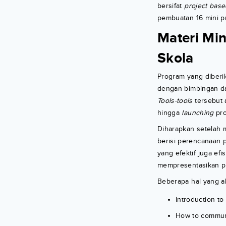
bersifat
project base
pembuatan 16 mini pr
Materi Mi
Skola
Program yang diberik
dengan bimbingan dar
Tools-tools
tersebut 
hingga
launching
pro
Diharapkan setelah
berisi perencanaan p
yang efektif juga e
mempresentasikan pr
Beberapa hal yang ak
Introduction t
How to communi