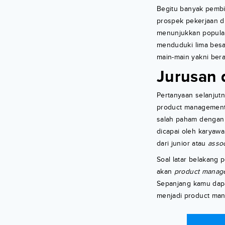
Begitu banyak pemb
prospek pekerjaan di
menunjukkan popula
menduduki lima besar
main-main yakni bera
Jurusan 
Pertanyaan selanjutn
product management’ 
salah paham dengan 
dicapai oleh karyawan
dari junior atau
asso
Soal latar belakang
akan
product manage
Sepanjang kamu dapa
menjadi product man