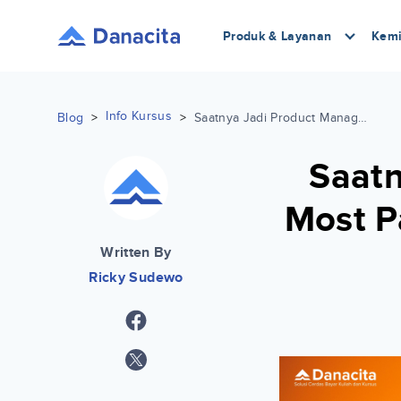
Produk & Layanan
Kemi
Info Kursus
Blog
>
>
Saatnya Jadi Product Manager ‘The Most Paying Tech Job’ bersama Digital Skola
Saatn
Most P
Written By
Ricky Sudewo