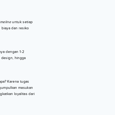
imeline
untuk setiap
 biaya dan resiko
nya dengan 1-2
, design, hingga
apa? Karena tugas
engumpulkan masukan
katkan loyalitas dari