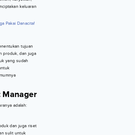
nciptakan keluaran
ga Pakai Danacita!
nentukan tujuan
 produk, dan juga
duk yang sudah
untuk
mumnya
ct Manager
aranya adalah:
duk dan juga riset
n sulit untuk