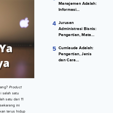
Manajemen Adalah:
Informasi
Terlengkapnya!
4
Jurusan
Administrasi Bisnis:
Pengertian, Mata
Kuliah, Prospek
Kerja Lengkap
5
Cumlaude Adalah:
Pengertian, Jenis
dan Cara
Meraihnya
njang?
Product
i salah satu
ah satu dari 11
i sekarang ini
kan terus hidup