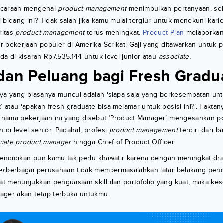
icaraan mengenai
product management
menimbulkan pertanyaan, se
 bidang ini? Tidak salah jika kamu mulai tergiur untuk menekuni karie
ritas
product management
terus meningkat.
Product Plan
melaporkan 
 pekerjaan populer di Amerika Serikat. Gaji yang ditawarkan untuk po
da di kisaran Rp7.535.144 untuk level junior atau
associate.
dan Peluang bagi Fresh Gradu
ya yang biasanya muncul adalah ‘siapa saja yang berkesempatan untu
atau ‘apakah fresh graduate bisa melamar untuk posisi ini?’. Faktan
nama pekerjaan ini yang disebut ‘Product Manager’ mengesankan pos
 di level senior. Padahal, profesi
product management
terdiri dari b
ciate product manager
hingga Chief of Product Officer.
 pendidikan pun kamu tak perlu khawatir karena dengan meningkat dr
r,
berbagai perusahaan tidak mempermasalahkan latar belakang pendi
t menunjukkan penguasaan skill dan portofolio yang kuat, maka ke
ager akan tetap terbuka untukmu.