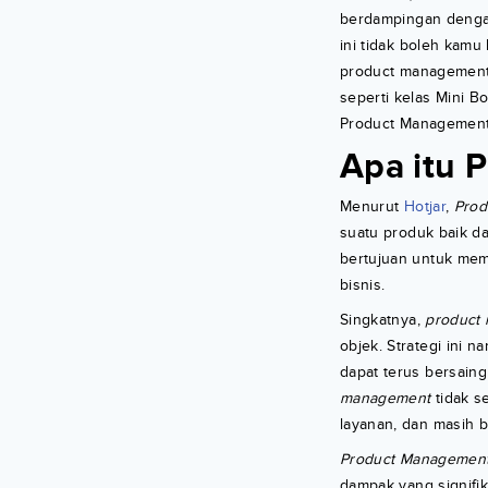
berdampingan dengan
ini tidak boleh kam
product management,
seperti kelas Mini 
Product Management 
Apa itu 
Menurut
Hotjar
,
Prod
suatu produk baik d
bertujuan untuk mem
bisnis.
Singkatnya,
product
objek. Strategi ini
dapat terus bersain
management
tidak se
layanan, dan masih b
Product Managemen
dampak yang signifi