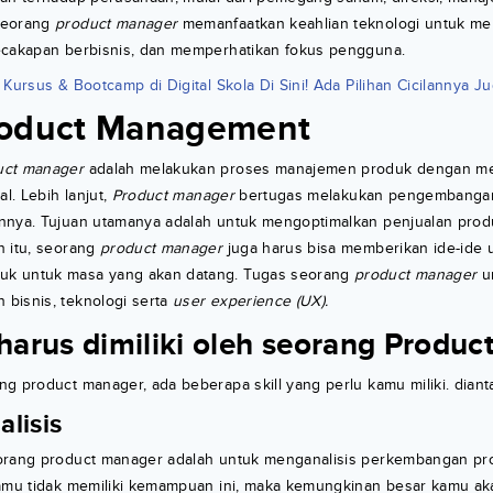
Seorang
product manager
memanfaatkan keahlian teknologi untuk me
ecakapan berbisnis, dan memperhatikan fokus pengguna.
Kursus & Bootcamp di Digital Skola Di Sini! Ada Pilihan Cicilannya Ju
roduct Management
uct manager
adalah melakukan proses manajemen produk dengan me
al. Lebih lanjut,
Product manager
bertugas melakukan pengembangan
nnya. Tujuan utamanya adalah untuk mengoptimalkan penjualan pro
n itu, seorang
product manager
juga harus bisa memberikan ide-ide 
k untuk masa yang akan datang. Tugas seorang
product manager
u
bisnis, teknologi serta
user experience (UX).
 harus dimiliki oleh seorang Produ
g product manager, ada beberapa skill yang perlu kamu miliki. diant
alisis
orang product manager adalah untuk menganalisis perkembangan pro
kamu tidak memiliki kemampuan ini, maka kemungkinan besar kamu aka