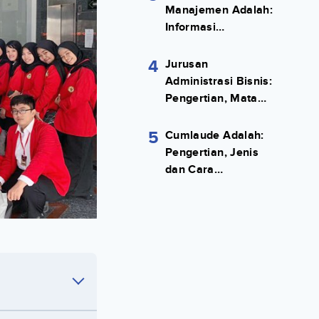
Manajemen Adalah:
Informasi
Terlengkapnya!
4
Jurusan
Administrasi Bisnis:
Pengertian, Mata
Kuliah, Prospek
Kerja Lengkap
5
Cumlaude Adalah:
Pengertian, Jenis
dan Cara
Meraihnya