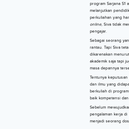
program Sarjana S1 
melanjutkan pendidi
perkuliahan yang ha
online,
Siva tidak me
pengajar.
Sebagai seorang yan
rantau. Tapi Siva t
dikarenakan menurut
akademik saja tapi j
masa depannya terse
Tentunya keputusan 
dan ilmu yang didapa
berkuliah di progra
baik kompetensi dan 
Sebelum mewujudkan 
pengalaman kerja di
menjadi seorang dose