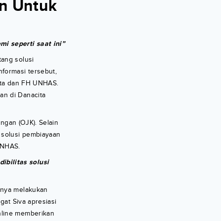
an Untuk
i seperti saat ini”
tang solusi
formasi tersebut,
cita dan FH UNHAS.
an di Danacita
ngan (OJK). Selain
 solusi pembiayaan
UNHAS.
bilitas solusi
irnya melakukan
gat Siva apresiasi
nline memberikan