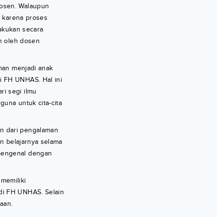
dosen. Walaupun
n karena proses
lakukan secara
n oleh dosen
man menjadi anak
i FH UNHAS. Hal ini
ri segi ilmu
guna untuk cita-cita
an dari pengalaman
n belajarnya selama
 mengenal dengan
memiliki
di FH UNHAS. Selain
aan.