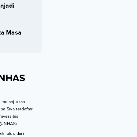
njadi
ita Masa
 UNHAS
 melanjutkan
pa Siva terdaftar
iversitas
 (UNHAS).
h lulus dari