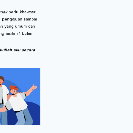
ggak
perlu khawatir
es pengajuan sampai
tan yang umum dan
enghasilan 1 bulan
uliah aku secara