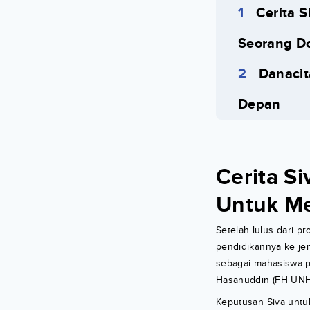
Cerita 
Seorang D
Danacit
Depan
Cerita S
Untuk Me
Setelah lulus dari 
pendidikannya ke jenj
sebagai mahasiswa p
Hasanuddin (FH UNHA
Keputusan Siva untu