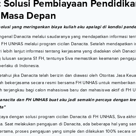
: Solusi Pembiayaan Pendidik
a Masa Depan
olusi yang meringankan biaya kuliah aku apalagi di kondisi pandem
ngenal Danacita melalui saudaranya yang mendapatkan informasi ten
 FH UNHAS melalui program cicilan Danacita. Setelah mendapatkan in
i lebih lanjut informasi tentang kerjasama yang diadakan oleh Dana
 lulusan sarjana S1 FH, tentunya Siva memastikan keamanan pengaju
erlaku di Indonesia.
ahui jika Danacita telah berizin dan diawasi oleh Otoritas Jasa Keua
telah bekerjasama secara resmi bersama FH UNHAS untuk memberikan
ih terjangkau bagi calon mahasiswa baru dan mahasiswa aktif di FH 
anacita dan FH UNHAS buat aku jadi semakin percaya dengan kredi
ta”
caya dengan solusi program cicilan Danacita di FH UNHAS, Siva akh
a. Saat melakukan pengajuan di Danacita, ada beberapa hal yang san
Pertama, proses pengajuan yang simple dan dilakukan 100% secara o