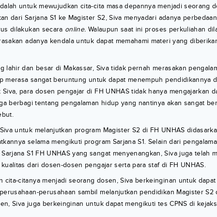
adalah untuk mewujudkan cita-cita masa depannya menjadi seorang 
kan dari Sarjana S1 ke Magister S2, Siva menyadari adanya perbedaa
rus dilakukan secara
online.
Walaupun saat ini proses perkuliahan di
rasakan adanya kendala untuk dapat memahami materi yang diberika
g lahir dan besar di Makassar, Siva tidak pernah merasakan pengala
etap merasa sangat beruntung untuk dapat menempuh pendidikannya d
 Siva, para dosen pengajar di FH UNHAS tidak hanya mengajarkan da
uga berbagi tentang pengalaman hidup yang nantinya akan sangat ber
but.
Siva untuk melanjutkan program Magister S2 di FH UNHAS didasark
tkannya selama mengikuti program Sarjana S1. Selain dari pengalama
m Sarjana S1 FH UNHAS yang sangat menyenangkan, Siva juga telah
kualitas dari dosen-dosen pengajar serta para staf di FH UNHAS.
cita-citanya menjadi seorang dosen, Siva berkeinginan untuk dapat 
 perusahaan-perusahaan sambil melanjutkan pendidikan Magister S2 
n, Siva juga berkeinginan untuk dapat mengikuti tes CPNS di kejaks