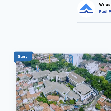
Writte
Rudi P
Story