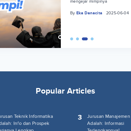
mengejar mimpinya
By
Eka Danacita
2025-06-04
Popular Articles
3
urusan Teknik Informatika
Jurusan Manajemen
dalah: Info dan Prospek
Adalah: Informasi
erjanya Lengkap
Terlengkapnya!