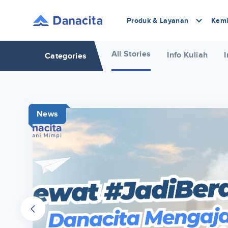
Produk & Layanan
Kemi
All Stories
Info Kuliah
I
Categories
News
r