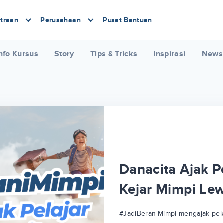
traan
Perusahaan
Pusat Bantuan
nfo Kursus
Story
Tips & Tricks
Inspirasi
News
Danacita Ajak Pe
Kejar Mimpi Le
#JadiBeraniMimpi mengajak pela