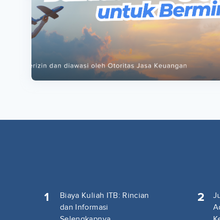
ta
ta
1
2
Biaya Kuliah ITB: Rincian
J
dan Informasi
A
Selengkapnya
K