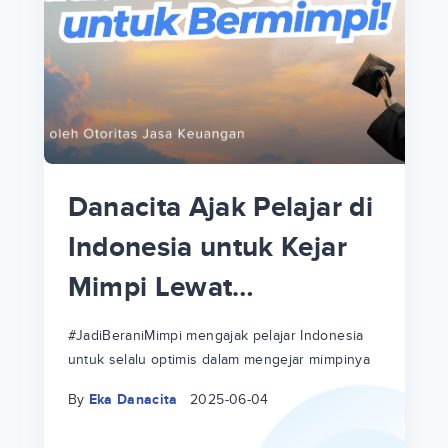
p
i
p
Danacita Ajak Pelajar di
an
Indonesia untuk Kejar
Mimpi Lewat
!
#JadiBeraniMimpi
a
at
a
#JadiBeraniMimpi mengajak pelajar Indonesia
untuk selalu optimis dalam mengejar mimpinya
ri
ri
By
Eka Danacita
2025-06-04