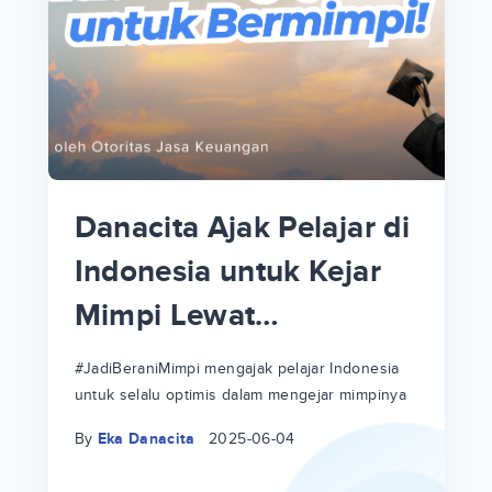
p
i
p
Danacita Ajak Pelajar di
an
Indonesia untuk Kejar
Mimpi Lewat
!
#JadiBeraniMimpi
a
at
a
#JadiBeraniMimpi mengajak pelajar Indonesia
untuk selalu optimis dalam mengejar mimpinya
ri
ri
By
Eka Danacita
2025-06-04