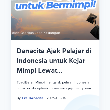
p
i
p
Danacita Ajak Pelajar di
an
Indonesia untuk Kejar
Mimpi Lewat
!
#JadiBeraniMimpi
a
at
a
#JadiBeraniMimpi mengajak pelajar Indonesia
untuk selalu optimis dalam mengejar mimpinya
ri
ri
By
Eka Danacita
2025-06-04