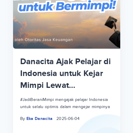
p
i
p
Danacita Ajak Pelajar di
an
Indonesia untuk Kejar
Mimpi Lewat
!
#JadiBeraniMimpi
a
at
a
#JadiBeraniMimpi mengajak pelajar Indonesia
untuk selalu optimis dalam mengejar mimpinya
ri
ri
By
Eka Danacita
2025-06-04