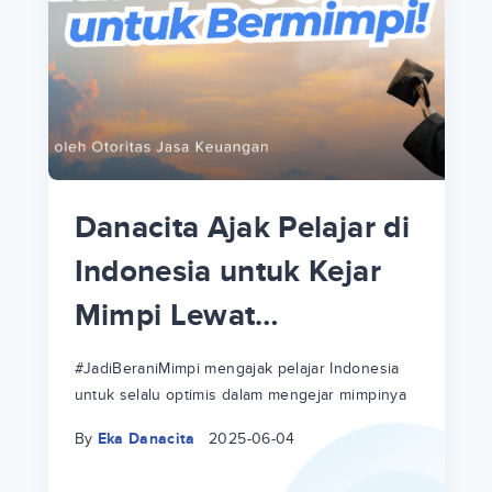
p
i
p
Danacita Ajak Pelajar di
an
Indonesia untuk Kejar
Mimpi Lewat
!
#JadiBeraniMimpi
a
at
a
#JadiBeraniMimpi mengajak pelajar Indonesia
untuk selalu optimis dalam mengejar mimpinya
ri
ri
By
Eka Danacita
2025-06-04