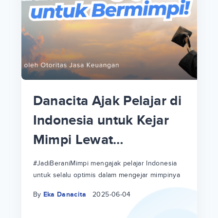
p
i
p
Danacita Ajak Pelajar di
an
Indonesia untuk Kejar
Mimpi Lewat
!
#JadiBeraniMimpi
a
at
a
#JadiBeraniMimpi mengajak pelajar Indonesia
untuk selalu optimis dalam mengejar mimpinya
ri
ri
By
Eka Danacita
2025-06-04