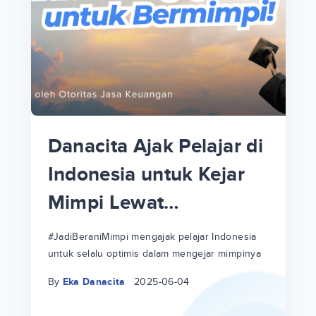
p
i
p
Danacita Ajak Pelajar di
an
Indonesia untuk Kejar
Mimpi Lewat
!
#JadiBeraniMimpi
a
at
a
#JadiBeraniMimpi mengajak pelajar Indonesia
untuk selalu optimis dalam mengejar mimpinya
ri
ri
By
Eka Danacita
2025-06-04