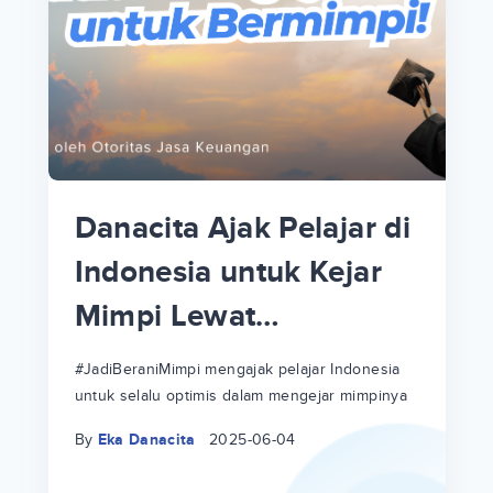
p
i
p
Danacita Ajak Pelajar di
an
Indonesia untuk Kejar
Mimpi Lewat
!
#JadiBeraniMimpi
a
at
a
#JadiBeraniMimpi mengajak pelajar Indonesia
untuk selalu optimis dalam mengejar mimpinya
ri
ri
By
Eka Danacita
2025-06-04