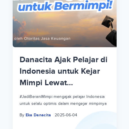
p
i
p
Danacita Ajak Pelajar di
an
Indonesia untuk Kejar
Mimpi Lewat
!
#JadiBeraniMimpi
a
at
a
#JadiBeraniMimpi mengajak pelajar Indonesia
untuk selalu optimis dalam mengejar mimpinya
ri
ri
By
Eka Danacita
2025-06-04