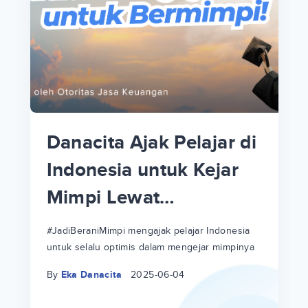
p
i
p
Danacita Ajak Pelajar di
an
Indonesia untuk Kejar
Mimpi Lewat
!
#JadiBeraniMimpi
a
at
a
#JadiBeraniMimpi mengajak pelajar Indonesia
untuk selalu optimis dalam mengejar mimpinya
ri
ri
By
Eka Danacita
2025-06-04