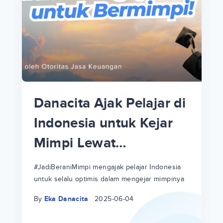
p
i
p
Danacita Ajak Pelajar di
an
Indonesia untuk Kejar
Mimpi Lewat
!
#JadiBeraniMimpi
a
at
a
#JadiBeraniMimpi mengajak pelajar Indonesia
untuk selalu optimis dalam mengejar mimpinya
ri
ri
By
Eka Danacita
2025-06-04