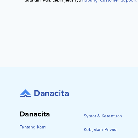
data diri Wali. Lebih jelasnya
hubungi Customer Support 
Danacita
Syarat & Ketentuan
Tentang Kami
Kebijakan Privasi