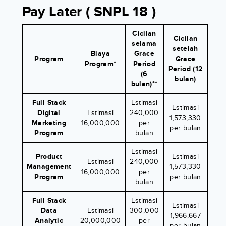
Pay Later ( SNPL 18 )
Cicilan
Cicilan
selama
setelah
Biaya
Grace
Program
Grace
Program*
Period
Period (12
(6
bulan)
bulan)**
Full Stack
Estimasi
Estimasi
Digital
Estimasi
240,000
1,573,330
Marketing
16,000,000
per
per bulan
Program
bulan
Estimasi
Product
Estimasi
Estimasi
240,000
Management
1,573,330
16,000,000
per
Program
per bulan
bulan
Full Stack
Estimasi
Estimasi
Data
Estimasi
300,000
1,966,667
Analytic
20,000,000
per
per bulan