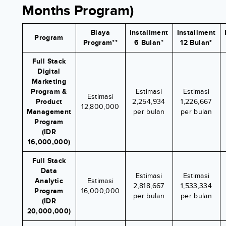
Months Program)
Biaya
Installment
Installment
Program
Program**
6 Bulan*
12 Bulan*
Full Stack
Digital
Marketing
Program &
Estimasi
Estimasi
Estimasi
Product
2,254,934
1,226,667
12,800,000
Management
per bulan
per bulan
Program
(IDR
16,000,000)
Full Stack
Data
Estimasi
Estimasi
Analytic
Estimasi
2,818,667
1,533,334
Program
16,000,000
per bulan
per bulan
(IDR
20,000,000)