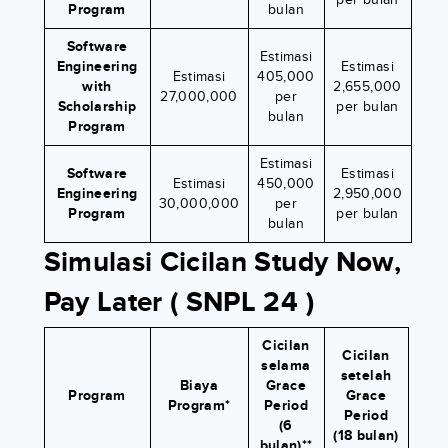
Program
bulan
Software
Estimasi
Engineering
Estimasi
Estimasi
405,000
with
2,655,000
27,000,000
per
Scholarship
per bulan
bulan
Program
Estimasi
Software
Estimasi
Estimasi
450,000
Engineering
2,950,000
30,000,000
per
Program
per bulan
bulan
Simulasi Cicilan Study Now,
Pay Later ( SNPL 24 )
Cicilan
Cicilan
selama
setelah
Biaya
Grace
Program
Grace
Program*
Period
Period
(6
(18 bulan)
bulan)**