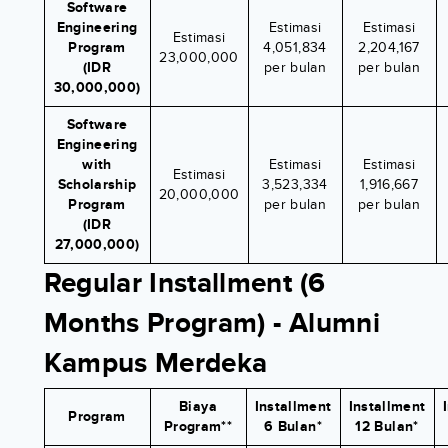
Software
Engineering
Estimasi
Estimasi
Estimasi
Program
4,051,834
2,204,167
23,000,000
(IDR
per bulan
per bulan
30,000,000)
Software
Engineering
with
Estimasi
Estimasi
Estimasi
Scholarship
3,523,334
1,916,667
20,000,000
Program
per bulan
per bulan
(IDR
27,000,000)
Regular Installment (6
Months Program) - Alumni
Kampus Merdeka
Biaya
Installment
Installment
Program
Program**
6 Bulan*
12 Bulan*