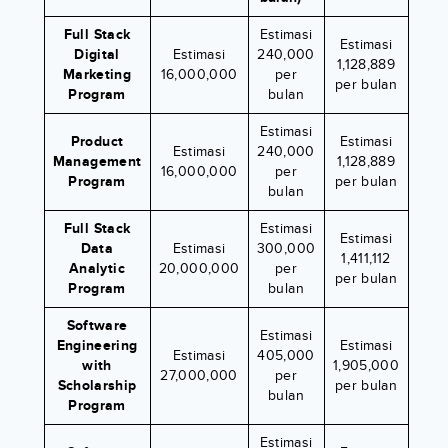
Full Stack
Estimasi
Estimasi
Digital
Estimasi
240,000
1,128,889
Marketing
16,000,000
per
per bulan
Program
bulan
Estimasi
Product
Estimasi
Estimasi
240,000
Management
1,128,889
16,000,000
per
Program
per bulan
bulan
Full Stack
Estimasi
Estimasi
Data
Estimasi
300,000
1,411,112
Analytic
20,000,000
per
per bulan
Program
bulan
Software
Estimasi
Engineering
Estimasi
Estimasi
405,000
with
1,905,000
27,000,000
per
Scholarship
per bulan
bulan
Program
Estimasi