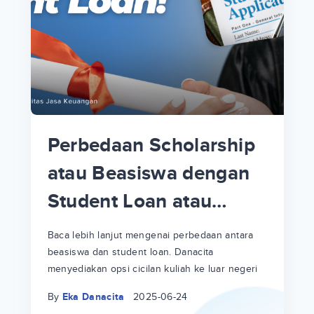
i
i
p
Perbedaan Scholarship
an
atau Beasiswa dengan
Student Loan atau
!
Cicilan Kuliah Luar
at
a
a
Baca lebih lanjut mengenai perbedaan antara
ya
Negeri
beasiswa dan student loan. Danacita
ri
menyediakan opsi cicilan kuliah ke luar negeri
By
Eka Danacita
2025-06-24