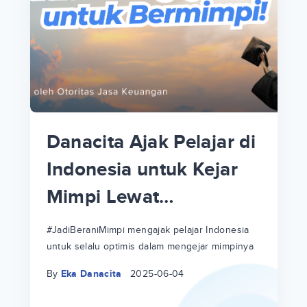
p
i
p
Danacita Ajak Pelajar di
an
Indonesia untuk Kejar
Mimpi Lewat
!
#JadiBeraniMimpi
a
at
a
#JadiBeraniMimpi mengajak pelajar Indonesia
untuk selalu optimis dalam mengejar mimpinya
ri
ri
By
Eka Danacita
2025-06-04