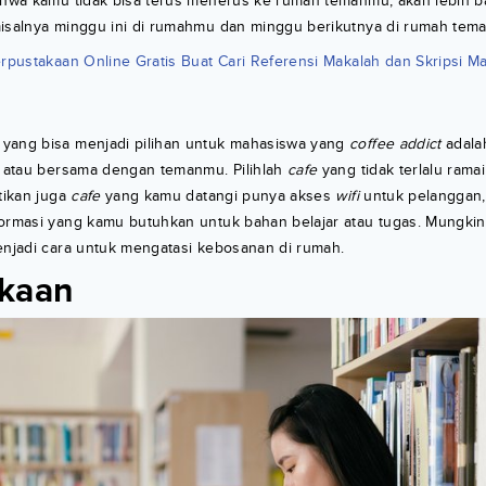
ahwa kamu tidak bisa terus menerus ke rumah temanmu, akan lebih bai
misalnya minggu ini di rumahmu dan minggu berikutnya di rumah tem
rpustakaan Online Gratis Buat Cari Referensi Makalah dan Skripsi M
yang bisa menjadi pilihan untuk mahasiswa yang
coffee addict
adal
atau bersama dengan temanmu. Pilihlah
cafe
yang tidak terlalu rama
stikan juga
cafe
yang kamu datangi punya akses
wifi
untuk pelanggan,
ormasi yang kamu butuhkan untuk bahan belajar atau tugas. Mungkin 
njadi cara untuk mengatasi kebosanan di rumah.
akaan