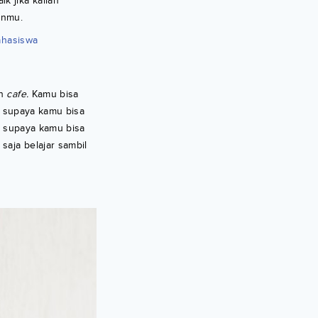
k jika kalian
anmu.
ahasiswa
ah
cafe.
Kamu bisa
i supaya kamu bisa
 supaya kamu bisa
saja belajar sambil