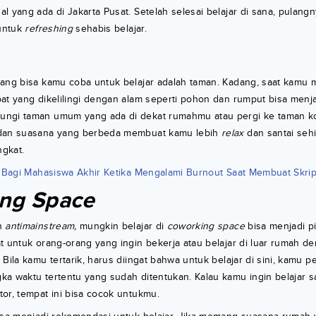
l yang ada di Jakarta Pusat. Setelah selesai belajar di sana, pulang
 untuk
refreshing
sehabis belajar.
yang bisa kamu coba untuk belajar adalah taman. Kadang, saat kamu 
at yang dikelilingi dengan alam seperti pohon dan rumput bisa menjadi
ngi taman umum yang ada di dekat rumahmu atau pergi ke taman ko
 dan suasana yang berbeda membuat kamu lebih
relax
dan santai sehi
gkat.
 Bagi Mahasiswa Akhir Ketika Mengalami Burnout Saat Membuat Skrip
ng Space
in
antimainstream,
mungkin belajar di
coworking space
bisa menjadi pi
t untuk orang-orang yang ingin bekerja atau belajar di luar rumah 
 Bila kamu tertarik, harus diingat bahwa untuk belajar di sini, kamu
a waktu tertentu yang sudah ditentukan. Kalau kamu ingin belajar s
or, tempat ini bisa cocok untukmu.