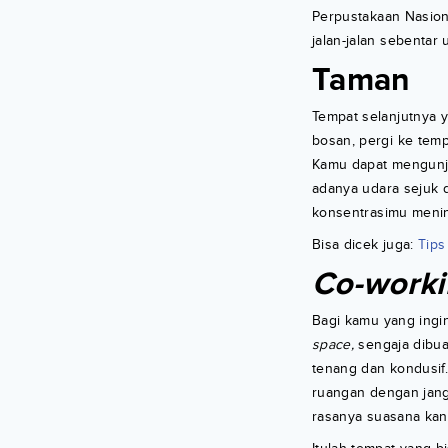
Perpustakaan Nasiona
jalan-jalan sebentar
Taman
Tempat selanjutnya 
bosan, pergi ke temp
Kamu dapat mengunju
adanya udara sejuk
konsentrasimu menin
Bisa dicek juga:
Tips
Co-worki
Bagi kamu yang ing
space,
sengaja dibua
tenang dan kondusif.
ruangan dengan jangk
rasanya suasana kant