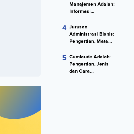
Manajemen Adalah:
Informasi
Terlengkapnya!
4
Jurusan
Administrasi Bisnis:
Pengertian, Mata
Kuliah, Prospek
Kerja Lengkap
5
Cumlaude Adalah:
Pengertian, Jenis
dan Cara
Meraihnya