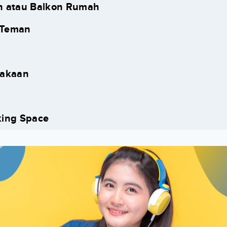
 atau Balkon Rumah
Teman
takaan
king Space