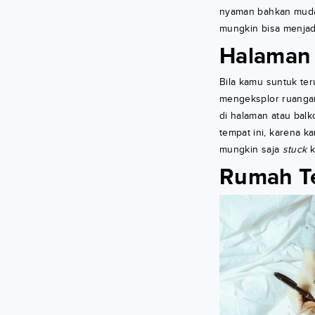
nyaman bahkan mudah
mungkin bisa menjadi
Halaman
Bila kamu suntuk ter
mengeksplor ruangan
di halaman atau bal
tempat ini, karena k
mungkin saja
stuck
k
Rumah T