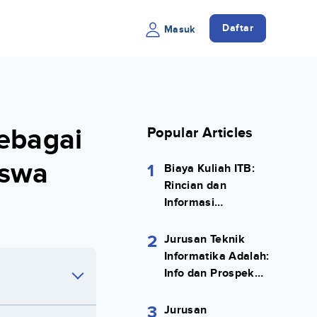
Daftar
Masuk
ebagai
Popular Articles
iswa
1
Biaya Kuliah ITB:
Rincian dan
Informasi
Selengkapnya
2
Jurusan Teknik
Informatika Adalah:
Info dan Prospek
Kerjanya Lengkap
3
Jurusan