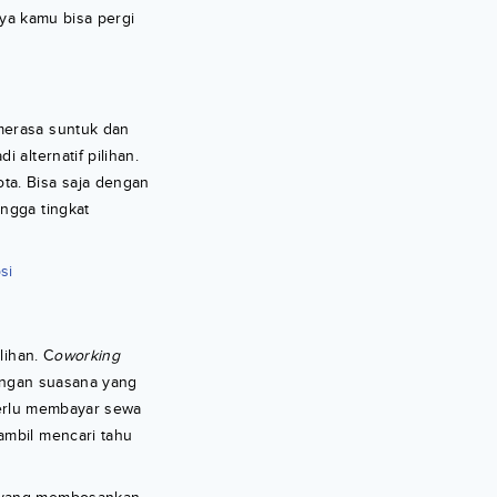
nya kamu bisa pergi
merasa suntuk dan
 alternatif pilihan.
ta. Bisa saja dengan
ngga tingkat
si
lihan. C
oworking
dengan suasana yang
 perlu membayar sewa
ambil mencari tahu