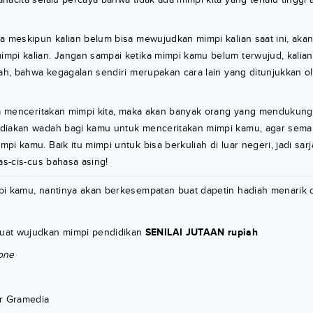
a meskipun kalian belum bisa mewujudkan mimpi kalian saat ini, akan 
mpi kalian. Jangan sampai ketika mimpi kamu belum terwujud, kali
lah, bahwa kegagalan sendiri merupakan cara lain yang ditunjukkan 
ita menceritakan mimpi kita, maka akan banyak orang yang mendukung
diakan wadah bagi kamu untuk menceritakan mimpi kamu, agar sema
pi kamu. Baik itu mimpi untuk bisa berkuliah di luar negeri, jadi sar
as-cis-cus bahasa asing!
i kamu, nantinya akan berkesempatan buat dapetin hadiah menarik da
uat wujudkan mimpi pendidikan
SENILAI JUTAAN rupiah
one
r Gramedia