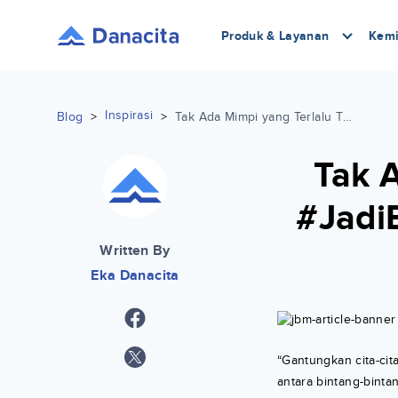
Produk & Layanan
Kemi
Inspirasi
Blog
>
>
Tak Ada Mimpi yang Terlalu Tinggi, #JadiBeraniMimpi bersama Danacita
Tak A
#Jadi
Written By
Eka Danacita
“Gantungkan cita-cita
antara bintang-bintan