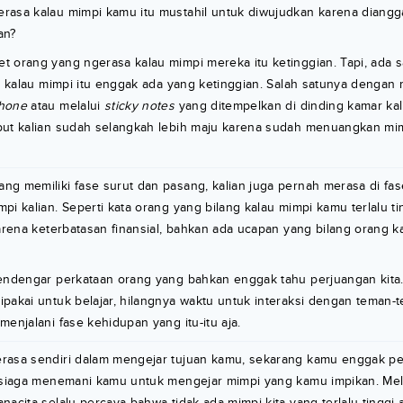
rasa kalau mimpi kamu itu mustahil untuk diwujudkan karena diangg
an?
 orang yang ngerasa kalau mimpi mereka itu ketinggian. Tapi, ada s
an kalau mimpi itu enggak ada yang ketinggian. Salah satunya dengan mi
phone
atau melalui
sticky notes
yang ditempelkan di dinding kamar kal
but kalian sudah selangkah lebih maju karena sudah menuangkan mi
g memiliki fase surut dan pasang, kalian juga pernah merasa di fas
pi kalian. Seperti kata orang yang bilang kalau mimpi kamu terlalu t
karena keterbatasan finansial, bahkan ada ucapan yang bilang orang k
endengar perkataan orang yang bahkan enggak tahu perjuangan kita.. 
pakai untuk belajar, hilangnya waktu untuk interaksi dengan teman-
menjalani fase kehidupan yang itu-itu aja.
rasa sendiri dalam mengejar tujuan kamu, sekarang kamu enggak per
p siaga menemani kamu untuk mengejar mimpi yang kamu impikan. Mel
nacita selalu percaya bahwa tidak ada mimpi kita yang terlalu tinggi 