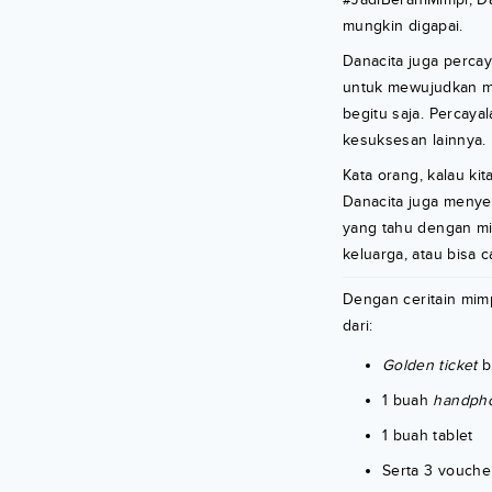
mungkin digapai.
Danacita juga percay
untuk mewujudkan mi
begitu saja. Percaya
kesuksesan lainnya.
Kata orang, kalau k
Danacita juga menye
yang tahu dengan mim
keluarga, atau bisa c
Dengan ceritain mimp
dari:
Golden ticket
b
1 buah
handph
1 buah tablet
Serta 3 vouche