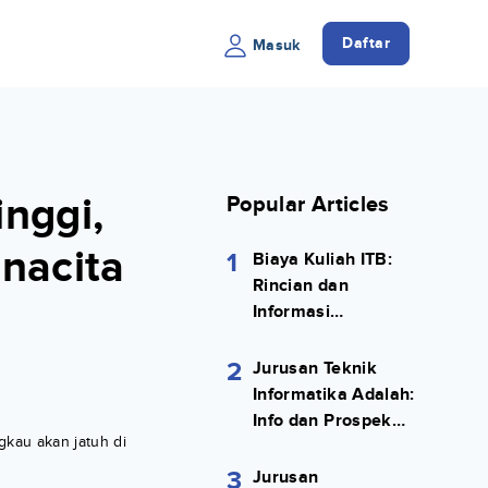
Daftar
Masuk
inggi,
Popular Articles
nacita
1
Biaya Kuliah ITB:
Rincian dan
Informasi
Selengkapnya
2
Jurusan Teknik
Informatika Adalah:
Info dan Prospek
ngkau akan jatuh di
Kerjanya Lengkap
3
Jurusan