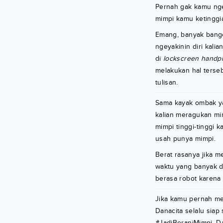
Pernah gak kamu nge
mimpi kamu ketinggi
Emang, banyak banget
ngeyakinin diri kali
di
lockscreen hand
melakukan hal terse
tulisan.
Sama kayak ombak yan
kalian meragukan mim
mimpi tinggi-tinggi 
usah punya mimpi.
Berat rasanya jika m
waktu yang banyak di
berasa robot karena 
Jika kamu pernah me
Danacita selalu sia
#JadiBeraniMimpi, Da