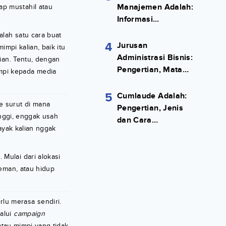
Manajemen Adalah:
ap mustahil atau
Informasi
Terlengkapnya!
alah satu cara buat
4
Jurusan
mpi kalian, baik itu
Administrasi Bisnis:
ian. Tentu, dengan
Pengertian, Mata
mpi kepada media
Kuliah, Prospek
Kerja Lengkap
5
Cumlaude Adalah:
e surut di mana
Pengertian, Jenis
inggi, enggak usah
dan Cara
ayak kalian nggak
Meraihnya
Mulai dari alokasi
teman, atau hidup
lu merasa sendiri.
alui
campaign
atau mimpi yang tidak