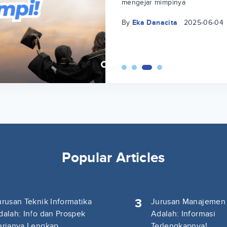
mengejar mimpinya
By
Eka Danacita
2025-06-04
Popular Articles
3
urusan Teknik Informatika
Jurusan Manajemen
dalah: Info dan Prospek
Adalah: Informasi
erjanya Lengkap
Terlengkapnya!