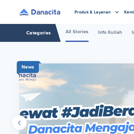
Produk & Layanan
Kemi
All Stories
Info Kuliah
I
Categories
News
r