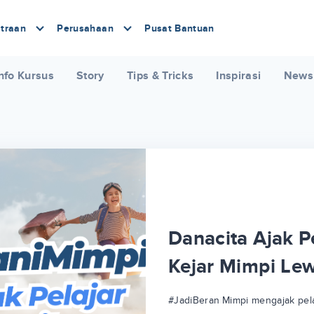
traan
Perusahaan
Pusat Bantuan
nfo Kursus
Story
Tips & Tricks
Inspirasi
News
Danacita Ajak Pe
Kejar Mimpi Le
#JadiBeraniMimpi mengajak pela