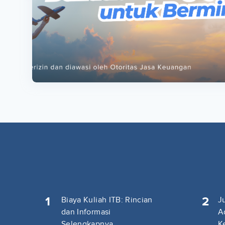
ta
ta
1
2
Biaya Kuliah ITB: Rincian
J
dan Informasi
A
Selengkapnya
K