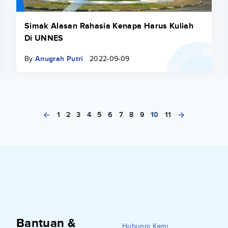
Simak Alasan Rahasia Kenapa Harus Kuliah
Di UNNES
By
Anugrah Putri
2022-09-09
1
2
3
4
5
6
7
8
9
10
11
Bantuan &
Hubungi Kami