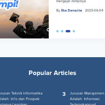
mengejar mimpinya
By
Eka Danacita
2025-06-04
Popular Articles
3
urusan Teknik Informatika
Jurusan Manajemen
dalah: Info dan Prospek
Adalah: Informasi
erjanya Lengkap
Terlengkapnya!