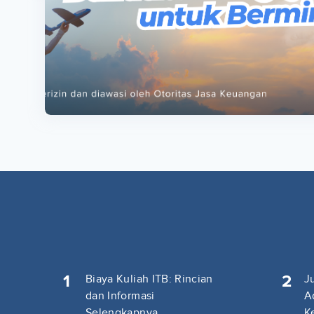
ta
ta
1
2
Biaya Kuliah ITB: Rincian
J
dan Informasi
A
Selengkapnya
K