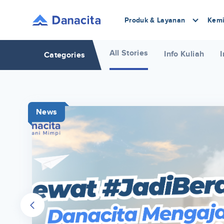
Produk & Layanan
Kemi
All Stories
Info Kuliah
I
Categories
News
r