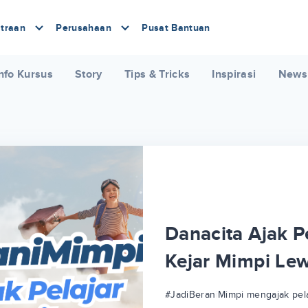
traan
Perusahaan
Pusat Bantuan
nfo Kursus
Story
Tips & Tricks
Inspirasi
News
Danacita Ajak Pe
Kejar Mimpi Le
#JadiBeraniMimpi mengajak pela