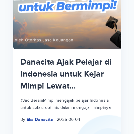
p
i
p
Danacita Ajak Pelajar di
an
Indonesia untuk Kejar
Mimpi Lewat
!
#JadiBeraniMimpi
a
at
a
#JadiBeraniMimpi mengajak pelajar Indonesia
untuk selalu optimis dalam mengejar mimpinya
ri
ri
By
Eka Danacita
2025-06-04