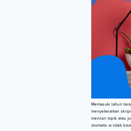
Memasuki tahun terak
menyelesaikan skrips
mencari topik atau j
otomatis ia tidak bi