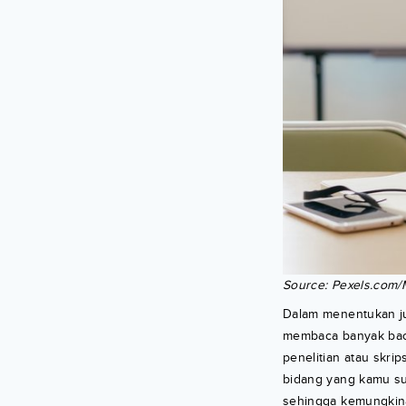
Source: Pexels.com/M
Dalam menentukan jud
membaca banyak baca
penelitian atau skri
bidang yang kamu su
sehingga kemungkinan