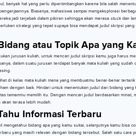
l, banyak hal yang perlu dipertimbangkan karena bila salah menentu
pengerjaannya. Biasanya, mahasiswa sampai mengeksplorasi berbaga
reka jadi terjebak dalam pikiran sehingga akan merasa
stuck
dan lam
rlukan strategi yang tepat supaya bisa mendapat judul skripsi yang c
 Bidang atau Topik Apa yang 
kan jurusan kuliah, untuk mencari judul skripsi kamu juga harus me
sanya, dalam suatu jurusan terdapat banyak mata kuliah yang sudah 
sing.
 lihat di kelas mata kuliah mana yang membuatmu benar-benar tertarik 
ham dengan baik. Hindari untuk menentukan judul dari bidang yang t
itas temanmu memilih itu. Dengan mencari judul berdasarkan minat,
 akan terasa lebih mudah.
Tahu Informasi Terbaru
il mengetahui bidang apa yang kamu sukai, selanjutnya kamu bisa c
erbaru yang masih relevan dengan bidang tersebut. Salah satu cara y