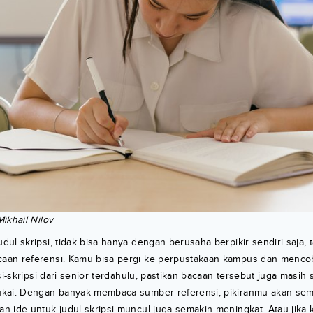
ikhail Nilov
ul skripsi, tidak bisa hanya dengan berusaha berpikir sendiri saja, 
an referensi. Kamu bisa pergi ke perpustakaan kampus dan mencoba 
psi-skripsi dari senior terdahulu, pastikan bacaan tersebut juga masih
kai. Dengan banyak membaca sumber referensi, pikiranmu akan sem
 ide untuk judul skripsi muncul juga semakin meningkat. Atau jika 