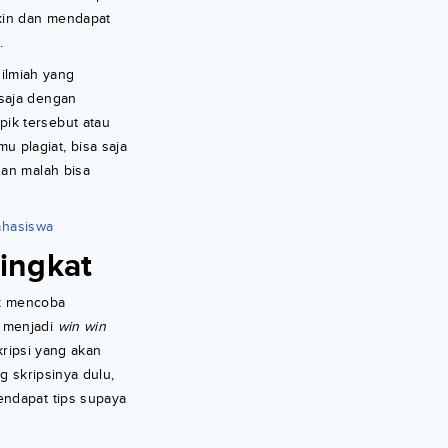
kin dan mendapat
.
 ilmiah yang
 saja dengan
ik tersebut atau
 plagiat, bisa saja
dan malah bisa
ahasiswa
ingkat
uk mencoba
a menjadi
win win
kripsi yang akan
g skripsinya dulu,
endapat tips supaya