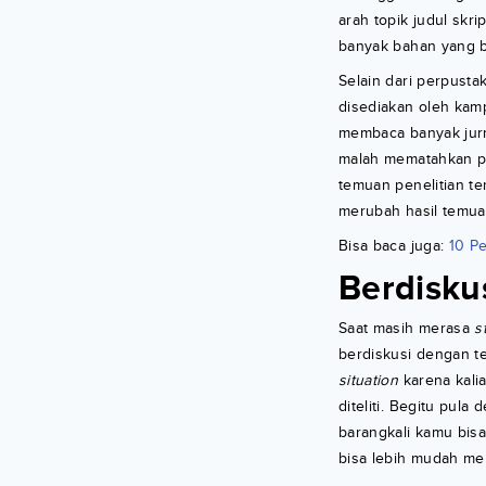
arah topik judul sk
banyak bahan yang bi
Selain dari perpusta
disediakan oleh kam
membaca banyak jurn
malah mematahkan pe
temuan penelitian te
merubah hasil temua
Bisa baca juga:
10 Pe
Berdisku
Saat masih merasa
s
berdiskusi dengan t
situation
karena kalia
diteliti. Begitu pula
barangkali kamu bis
bisa lebih mudah me