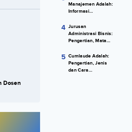
Manajemen Adalah:
Informasi
Terlengkapnya!
4
Jurusan
Administrasi Bisnis:
Pengertian, Mata
Kuliah, Prospek
Kerja Lengkap
5
Cumlaude Adalah:
Pengertian, Jenis
dan Cara
Meraihnya
n Dosen