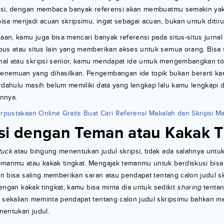
ripsi, dengan membaca banyak referensi akan membuatmu semakin ya
sa menjadi acuan skripsimu, ingat sebagai acuan, bukan untuk ditiru
kaan, kamu juga bisa mencari banyak referensi pada situs-situs jurnal
pus atau situs lain yang memberikan akses untuk semua orang. Bisa
al atau skripsi senior, kamu mendapat ide untuk mengembangkan top
nemuan yang dihasilkan. Pengembangan ide topik bukan berarti kamu
rdahulu masih belum memiliki data yang lengkap lalu kamu lengkapi 
nnya.
rpustakaan Online Gratis Buat Cari Referensi Makalah dan Skripsi M
si dengan Teman atau Kakak T
tuck
atau bingung menentukan judul skripsi, tidak ada salahnya unt
emanmu atau kakak tingkat. Mengajak temanmu untuk berdiskusi bis
n bisa saling memberikan saran atau pendapat tentang calon judul s
 dengan kakak tingkat, kamu bisa minta dia untuk sedikit
sharing
tentan
a sekalian meminta pendapat tentang calon judul skripsimu bahkan m
nentukan judul.