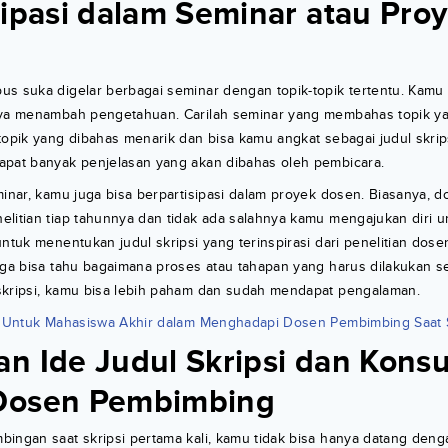
sipasi dalam Seminar atau Pro
s suka digelar berbagai seminar dengan topik-topik tertentu. Kamu 
aya menambah pengetahuan. Carilah seminar yang membahas topik y
topik yang dibahas menarik dan bisa kamu angkat sebagai judul skrip
apat banyak penjelasan yang akan dibahas oleh pembicara.
minar, kamu juga bisa berpartisipasi dalam proyek dosen. Biasanya, d
elitian tiap tahunnya dan tidak ada salahnya kamu mengajukan diri 
untuk menentukan judul skripsi yang terinspirasi dari penelitian dose
uga bisa tahu bagaimana proses atau tahapan yang harus dilakukan sel
skripsi, kamu bisa lebih paham dan sudah mendapat pengalaman.
 Untuk Mahasiswa Akhir dalam Menghadapi Dosen Pembimbing Saat S
n Ide Judul Skripsi dan Konsu
Dosen Pembimbing
bingan saat skripsi pertama kali, kamu tidak bisa hanya datang den