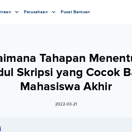
traan
Perusahaan
Pusat Bantuan
aimana Tahapan Menent
dul Skripsi yang Cocok B
Mahasiswa Akhir
2022-03-21
i