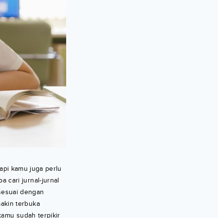
tapi kamu juga perlu
cari jurnal-jurnal
 sesuai dengan
akin terbuka
kamu sudah terpikir