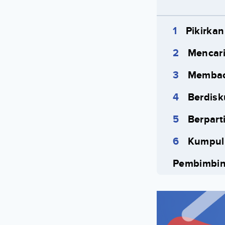
Pikirka
Mencari
Membac
Berdisk
Berpart
Kumpulk
Pembimbi