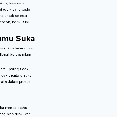
kan, bisa saja
i topik yang pada
a untuk selesai.
ocok, berikut ini
Kamu Suka
mikirkan bidang apa
dibagi berdasarkan
atau paling tidak
idak begitu disukai
 maka dalam proses
oba mencari tahu
ang bisa dilakukan