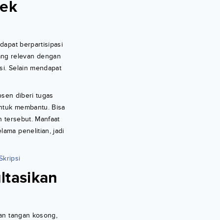
yek
dapat berpartisipasi
ang relevan dengan
si. Selain mendapat
osen diberi tugas
untuk membantu. Bisa
n tersebut. Manfaat
ama penelitian, jadi
kripsi
ltasikan
gan tangan kosong,