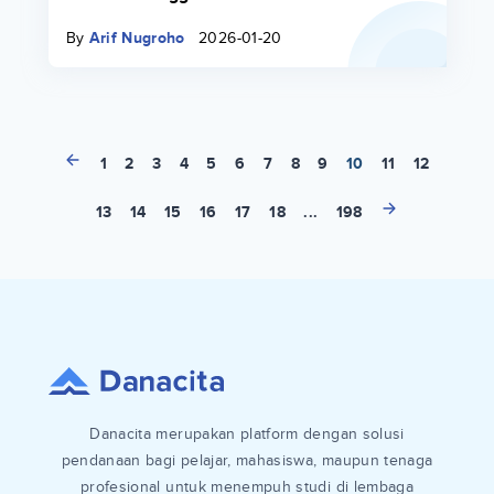
By
Arif Nugroho
2026-01-20
1
2
3
4
5
6
7
8
9
10
11
12
13
14
15
16
17
18
...
198
Danacita merupakan platform dengan solusi
pendanaan bagi pelajar, mahasiswa, maupun tenaga
profesional untuk menempuh studi di lembaga