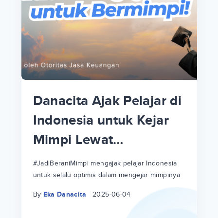
p
i
p
Danacita Ajak Pelajar di
an
Indonesia untuk Kejar
Mimpi Lewat
!
#JadiBeraniMimpi
a
at
a
#JadiBeraniMimpi mengajak pelajar Indonesia
untuk selalu optimis dalam mengejar mimpinya
ri
ri
By
Eka Danacita
2025-06-04