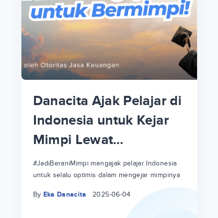
p
p
Danacita Ajak Pelajar di
Informasi Ujian Mandiri
an
Indonesia untuk Kejar
UGM 2025: Jalur
Mimpi Lewat
Masuk, Biaya Kuliah
#JadiBeraniMimpi
hingga Opsi Cicilannya!
a
at
a
#JadiBeraniMimpi mengajak pelajar Indonesia
Temukan informasi lengkap mengenai Ujian
untuk selalu optimis dalam mengejar mimpinya
Mandiri UGM. Bayar kuliahnya bisa kamu cicil
ri
ri
hingga 12 bulan!
By
Eka Danacita
2025-06-04
By
Eka Danacita
2025-06-04