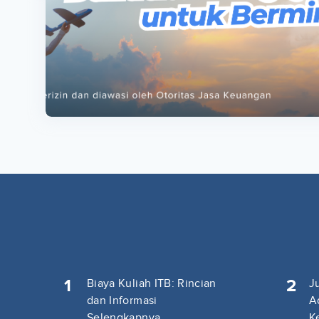
ta
ta
1
2
Biaya Kuliah ITB: Rincian
J
dan Informasi
A
Selengkapnya
K