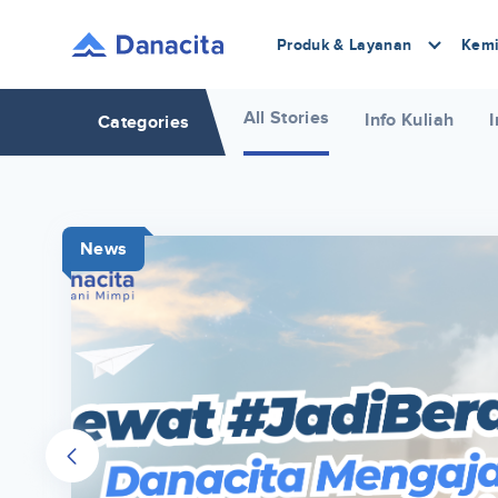
Produk & Layanan
Kemi
All Stories
Info Kuliah
I
Categories
News
r