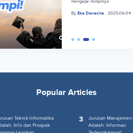
mengejar mimpinya
By
Eka Danacita
2025-06-04
Popular Articles
3
urusan Teknik Informatika
Jurusan Manajemen
dalah: Info dan Prospek
Adalah: Informasi
erjanya Lengkap
Terlengkapnya!