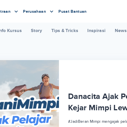
traan
Perusahaan
Pusat Bantuan
nfo Kursus
Story
Tips & Tricks
Inspirasi
News
Danacita Ajak Pe
Kejar Mimpi Le
#JadiBeraniMimpi mengajak pela