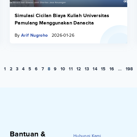
Simulasi Cicilan Biaya Kuliah Universitas
Pamulang Menggunakan Danacita
By
Arif Nugroho
2026-01-26
1
2
3
4
5
6
7
8
9
10
11
12
13
14
15
16
...
198
Bantuan &
Hubungi Kami