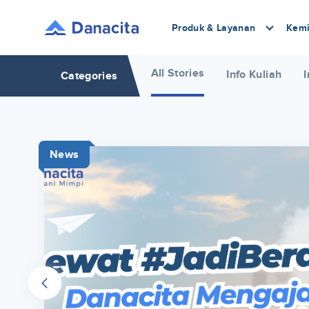
Produk & Layanan
Kemi
All Stories
Info Kuliah
I
Categories
News
r