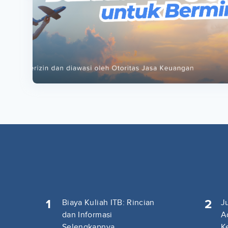
ta
ta
1
2
Biaya Kuliah ITB: Rincian
J
dan Informasi
A
Selengkapnya
K