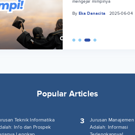
mengejar mimpinya
By
Eka Danacita
2025-06-04
Popular Articles
3
urusan Teknik Informatika
Jurusan Manajemen
dalah: Info dan Prospek
Adalah: Informasi
erjanya Lengkap
Terlengkapnya!