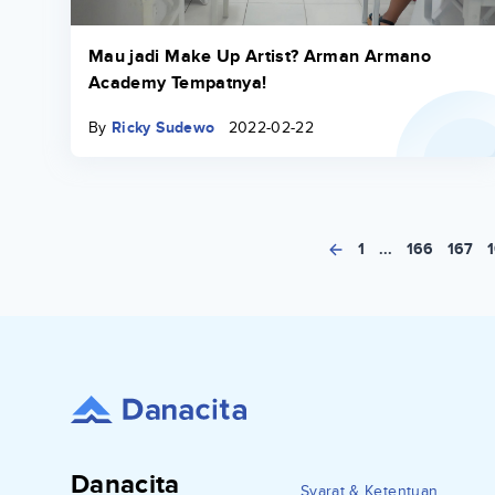
Mau jadi Make Up Artist? Arman Armano
Academy Tempatnya!
By
Ricky Sudewo
2022-02-22
1
...
166
167
Danacita
Syarat & Ketentuan