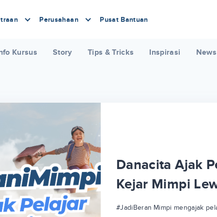
traan
Perusahaan
Pusat Bantuan
nfo Kursus
Story
Tips & Tricks
Inspirasi
News
Danacita Ajak Pe
Kejar Mimpi Le
#JadiBeraniMimpi mengajak pela