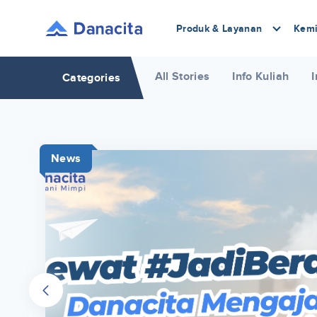
Produk & Layanan
Kemi
All Stories
Info Kuliah
I
Categories
News
r