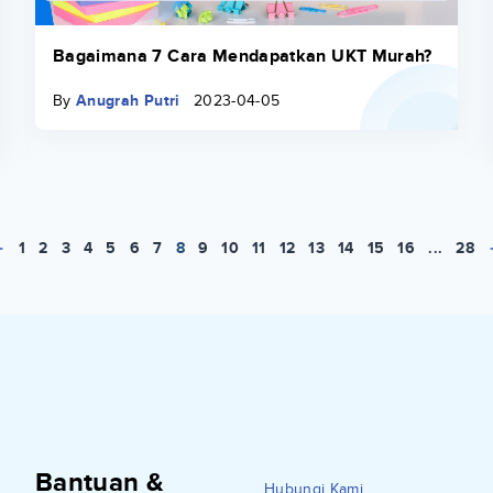
Bagaimana 7 Cara Mendapatkan UKT Murah?
By
Anugrah Putri
2023-04-05
1
2
3
4
5
6
7
8
9
10
11
12
13
14
15
16
...
28
Bantuan &
Hubungi Kami