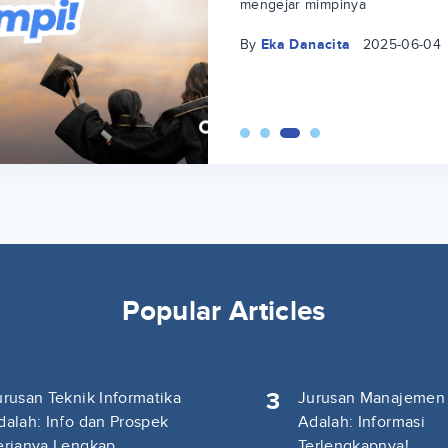
mengejar mimpinya
By
Eka Danacita
2025-06-04
Popular Articles
3
urusan Teknik Informatika
Jurusan Manajemen
dalah: Info dan Prospek
Adalah: Informasi
erjanya Lengkap
Terlengkapnya!