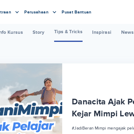
traan
Perusahaan
Pusat Bantuan
Tips & Tricks
nfo Kursus
Story
Inspirasi
News
Danacita Ajak Pe
Kejar Mimpi Le
#JadiBeraniMimpi mengajak pela