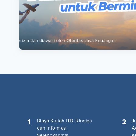
ta
ta
1
2
Biaya Kuliah ITB: Rincian
J
dan Informasi
A
Selengkapnya
K