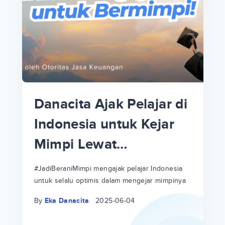
p
i
p
Danacita Ajak Pelajar di
an
Indonesia untuk Kejar
Mimpi Lewat
!
#JadiBeraniMimpi
a
at
a
#JadiBeraniMimpi mengajak pelajar Indonesia
untuk selalu optimis dalam mengejar mimpinya
ri
ri
By
Eka Danacita
2025-06-04