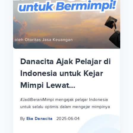
p
i
p
Danacita Ajak Pelajar di
an
Indonesia untuk Kejar
Mimpi Lewat
!
#JadiBeraniMimpi
a
at
a
#JadiBeraniMimpi mengajak pelajar Indonesia
untuk selalu optimis dalam mengejar mimpinya
ri
ri
By
Eka Danacita
2025-06-04