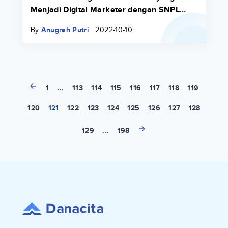
Menjadi Digital Marketer dengan SNPL
Danacita
By
Anugrah Putri
2022-10-10
1
...
113
114
115
116
117
118
119
120
121
122
123
124
125
126
127
128
129
...
198