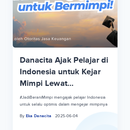
p
i
p
Danacita Ajak Pelajar di
an
Indonesia untuk Kejar
Mimpi Lewat
!
#JadiBeraniMimpi
a
at
a
#JadiBeraniMimpi mengajak pelajar Indonesia
untuk selalu optimis dalam mengejar mimpinya
ri
ri
By
Eka Danacita
2025-06-04