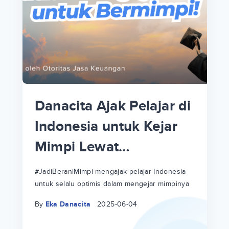
p
i
p
Danacita Ajak Pelajar di
an
Indonesia untuk Kejar
Mimpi Lewat
!
#JadiBeraniMimpi
a
at
a
#JadiBeraniMimpi mengajak pelajar Indonesia
untuk selalu optimis dalam mengejar mimpinya
ri
ri
By
Eka Danacita
2025-06-04