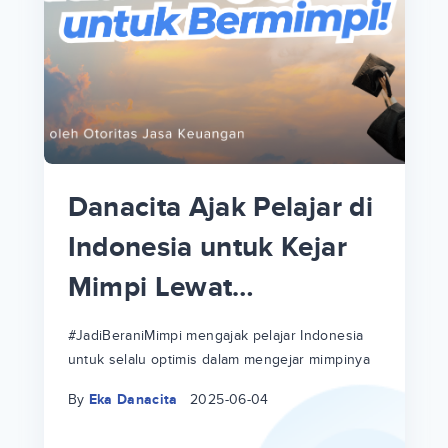
p
i
p
Danacita Ajak Pelajar di
an
Indonesia untuk Kejar
Mimpi Lewat
!
#JadiBeraniMimpi
a
at
a
#JadiBeraniMimpi mengajak pelajar Indonesia
untuk selalu optimis dalam mengejar mimpinya
ri
ri
By
Eka Danacita
2025-06-04